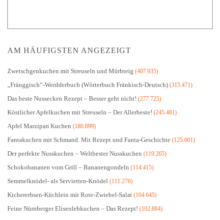
AM HÄUFIGSTEN ANGEZEIGT
Zwetschgenkuchen mit Streuseln und Mürbteig
(407.935)
„Fränggisch“-Werdderbuch (Wörterbuch Fränkisch-Deutsch)
(315.471)
Das beste Nussecken Rezept – Besser geht nicht!
(277.725)
Köstlicher Apfelkuchen mit Streuseln – Der Allerbeste!
(245.481)
Apfel Marzipan Kuchen
(180.899)
Fantakuchen mit Schmand. Mit Rezept und Fanta-Geschichte
(125.001)
Der perfekte Nusskuchen – Weltbester Nusskuchen
(119.265)
Schokobananen vom Grill – Bananengondeln
(114.415)
Semmelknödel- als Servietten-Knödel
(111.276)
Kichererbsen-Küchlein mit Rote-Zwiebel-Salat
(104.645)
Feine Nürnberger Elisenlebkuchen – Das Rezept!
(102.884)