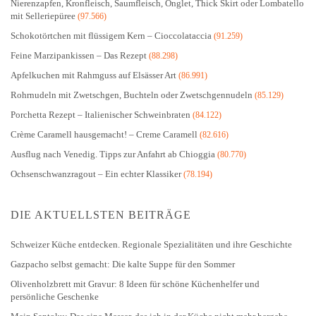
Nierenzapfen, Kronfleisch, Saumfleisch, Onglet, Thick Skirt oder Lombatello
mit Selleriepüree
(97.566)
Schokotörtchen mit flüssigem Kern – Cioccolataccia
(91.259)
Feine Marzipankissen – Das Rezept
(88.298)
Apfelkuchen mit Rahmguss auf Elsässer Art
(86.991)
Rohrnudeln mit Zwetschgen, Buchteln oder Zwetschgennudeln
(85.129)
Porchetta Rezept – Italienischer Schweinbraten
(84.122)
Crème Caramell hausgemacht! – Creme Caramell
(82.616)
Ausflug nach Venedig. Tipps zur Anfahrt ab Chioggia
(80.770)
Ochsenschwanzragout – Ein echter Klassiker
(78.194)
DIE AKTUELLSTEN BEITRÄGE
Schweizer Küche entdecken. Regionale Spezialitäten und ihre Geschichte
Gazpacho selbst gemacht: Die kalte Suppe für den Sommer
Olivenholzbrett mit Gravur: 8 Ideen für schöne Küchenhelfer und
persönliche Geschenke