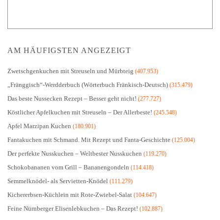
AM HÄUFIGSTEN ANGEZEIGT
Zwetschgenkuchen mit Streuseln und Mürbteig
(407.953)
„Fränggisch“-Werdderbuch (Wörterbuch Fränkisch-Deutsch)
(315.479)
Das beste Nussecken Rezept – Besser geht nicht!
(277.727)
Köstlicher Apfelkuchen mit Streuseln – Der Allerbeste!
(245.548)
Apfel Marzipan Kuchen
(180.901)
Fantakuchen mit Schmand. Mit Rezept und Fanta-Geschichte
(125.004)
Der perfekte Nusskuchen – Weltbester Nusskuchen
(119.270)
Schokobananen vom Grill – Bananengondeln
(114.418)
Semmelknödel- als Servietten-Knödel
(111.279)
Kichererbsen-Küchlein mit Rote-Zwiebel-Salat
(104.647)
Feine Nürnberger Elisenlebkuchen – Das Rezept!
(102.887)