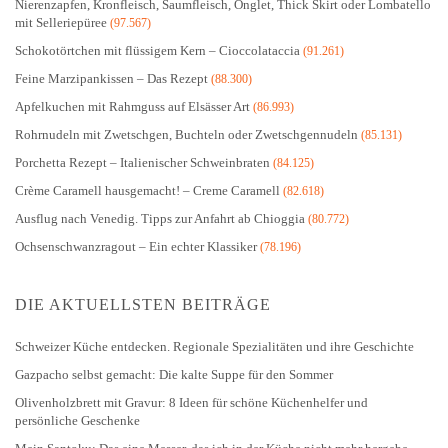
Nierenzapfen, Kronfleisch, Saumfleisch, Onglet, Thick Skirt oder Lombatello
mit Selleriepüree
(97.567)
Schokotörtchen mit flüssigem Kern – Cioccolataccia
(91.261)
Feine Marzipankissen – Das Rezept
(88.300)
Apfelkuchen mit Rahmguss auf Elsässer Art
(86.993)
Rohrnudeln mit Zwetschgen, Buchteln oder Zwetschgennudeln
(85.131)
Porchetta Rezept – Italienischer Schweinbraten
(84.125)
Crème Caramell hausgemacht! – Creme Caramell
(82.618)
Ausflug nach Venedig. Tipps zur Anfahrt ab Chioggia
(80.772)
Ochsenschwanzragout – Ein echter Klassiker
(78.196)
DIE AKTUELLSTEN BEITRÄGE
Schweizer Küche entdecken. Regionale Spezialitäten und ihre Geschichte
Gazpacho selbst gemacht: Die kalte Suppe für den Sommer
Olivenholzbrett mit Gravur: 8 Ideen für schöne Küchenhelfer und
persönliche Geschenke