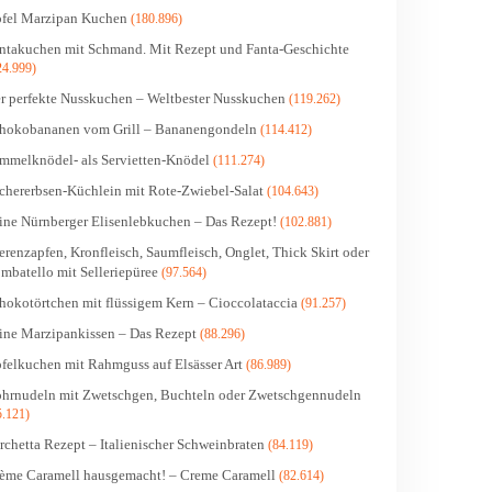
fel Marzipan Kuchen
(180.896)
ntakuchen mit Schmand. Mit Rezept und Fanta-Geschichte
24.999)
r perfekte Nusskuchen – Weltbester Nusskuchen
(119.262)
hokobananen vom Grill – Bananengondeln
(114.412)
mmelknödel- als Servietten-Knödel
(111.274)
chererbsen-Küchlein mit Rote-Zwiebel-Salat
(104.643)
ine Nürnberger Elisenlebkuchen – Das Rezept!
(102.881)
erenzapfen, Kronfleisch, Saumfleisch, Onglet, Thick Skirt oder
mbatello mit Selleriepüree
(97.564)
hokotörtchen mit flüssigem Kern – Cioccolataccia
(91.257)
ine Marzipankissen – Das Rezept
(88.296)
felkuchen mit Rahmguss auf Elsässer Art
(86.989)
hrnudeln mit Zwetschgen, Buchteln oder Zwetschgennudeln
5.121)
rchetta Rezept – Italienischer Schweinbraten
(84.119)
ème Caramell hausgemacht! – Creme Caramell
(82.614)