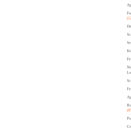
Ap
Fa
(1
De
Sc
Se
Ki
Fe
Ni
Lo
Sc
Fe
Ap
Ro
(8
Po
Cr