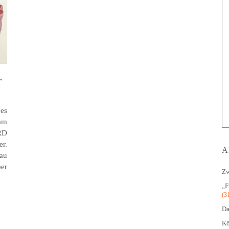
T
es
am
RD
er.
A
hau
ber
Zw
„F
(3
Da
Kö