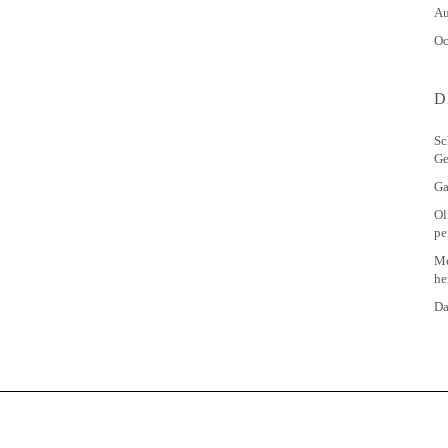
Au
Oc
D
Sc
Ge
Ga
Ol
pe
Me
he
Da