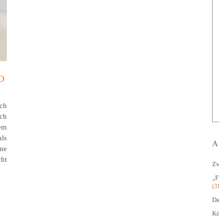
O
ch
ch
em
als
A
ne
ht
Zw
„F
(3
Da
Kö