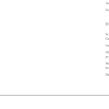
Au
Oc
D
Sc
Ge
Ga
Ol
pe
Me
he
Da