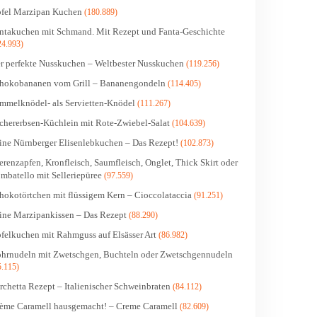
fel Marzipan Kuchen
(180.889)
ntakuchen mit Schmand. Mit Rezept und Fanta-Geschichte
24.993)
r perfekte Nusskuchen – Weltbester Nusskuchen
(119.256)
hokobananen vom Grill – Bananengondeln
(114.405)
mmelknödel- als Servietten-Knödel
(111.267)
chererbsen-Küchlein mit Rote-Zwiebel-Salat
(104.639)
ine Nürnberger Elisenlebkuchen – Das Rezept!
(102.873)
erenzapfen, Kronfleisch, Saumfleisch, Onglet, Thick Skirt oder
mbatello mit Selleriepüree
(97.559)
hokotörtchen mit flüssigem Kern – Cioccolataccia
(91.251)
ine Marzipankissen – Das Rezept
(88.290)
felkuchen mit Rahmguss auf Elsässer Art
(86.982)
hrnudeln mit Zwetschgen, Buchteln oder Zwetschgennudeln
5.115)
rchetta Rezept – Italienischer Schweinbraten
(84.112)
ème Caramell hausgemacht! – Creme Caramell
(82.609)