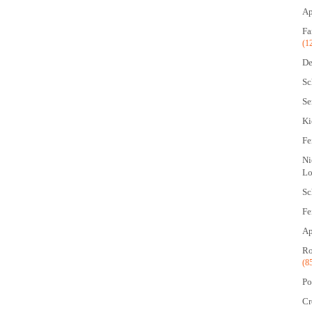
Ap
Fa
(1
De
Sc
Se
Ki
Fe
Ni
Lo
Sc
Fe
Ap
Ro
(8
Po
Cr