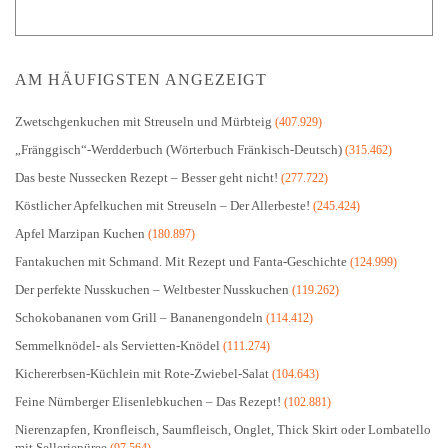
AM HÄUFIGSTEN ANGEZEIGT
Zwetschgenkuchen mit Streuseln und Mürbteig
(407.929)
„Fränggisch“-Werdderbuch (Wörterbuch Fränkisch-Deutsch)
(315.462)
Das beste Nussecken Rezept – Besser geht nicht!
(277.722)
Köstlicher Apfelkuchen mit Streuseln – Der Allerbeste!
(245.424)
Apfel Marzipan Kuchen
(180.897)
Fantakuchen mit Schmand. Mit Rezept und Fanta-Geschichte
(124.999)
Der perfekte Nusskuchen – Weltbester Nusskuchen
(119.262)
Schokobananen vom Grill – Bananengondeln
(114.412)
Semmelknödel- als Servietten-Knödel
(111.274)
Kichererbsen-Küchlein mit Rote-Zwiebel-Salat
(104.643)
Feine Nürnberger Elisenlebkuchen – Das Rezept!
(102.881)
Nierenzapfen, Kronfleisch, Saumfleisch, Onglet, Thick Skirt oder Lombatello
mit Selleriepüree