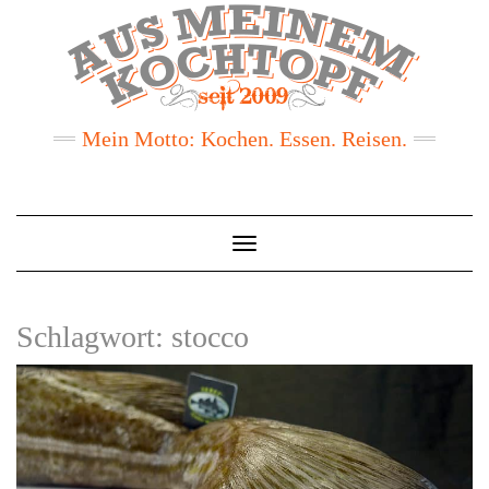
Mein Motto: Kochen. Essen. Reisen.
Toggle
Navigation
Schlagwort:
stocco