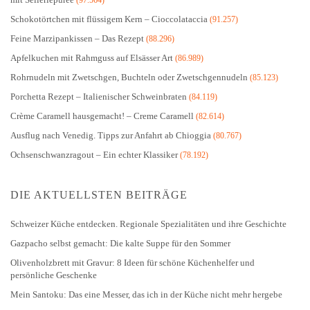
(97.564)
Schokotörtchen mit flüssigem Kern – Cioccolataccia
(91.257)
Feine Marzipankissen – Das Rezept
(88.296)
Apfelkuchen mit Rahmguss auf Elsässer Art
(86.989)
Rohrnudeln mit Zwetschgen, Buchteln oder Zwetschgennudeln
(85.123)
Porchetta Rezept – Italienischer Schweinbraten
(84.119)
Crème Caramell hausgemacht! – Creme Caramell
(82.614)
Ausflug nach Venedig. Tipps zur Anfahrt ab Chioggia
(80.767)
Ochsenschwanzragout – Ein echter Klassiker
(78.192)
DIE AKTUELLSTEN BEITRÄGE
Schweizer Küche entdecken. Regionale Spezialitäten und ihre Geschichte
Gazpacho selbst gemacht: Die kalte Suppe für den Sommer
Olivenholzbrett mit Gravur: 8 Ideen für schöne Küchenhelfer und
persönliche Geschenke
Mein Santoku: Das eine Messer, das ich in der Küche nicht mehr hergebe