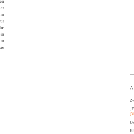
fen
ber
um
ur
he
in
em
sie
A
Zw
„F
(3
Da
Kö