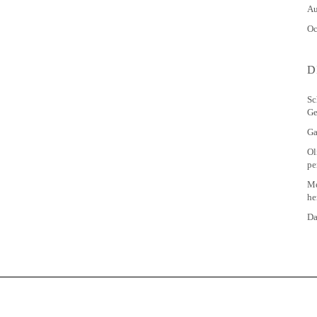
Au
Oc
D
Sc
Ge
Ga
Ol
pe
Me
he
Da