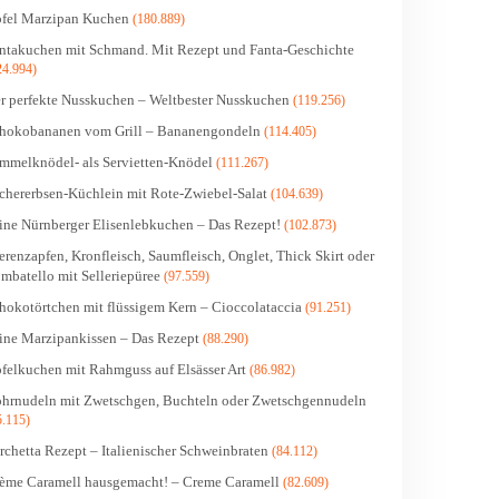
fel Marzipan Kuchen
(180.889)
ntakuchen mit Schmand. Mit Rezept und Fanta-Geschichte
24.994)
r perfekte Nusskuchen – Weltbester Nusskuchen
(119.256)
hokobananen vom Grill – Bananengondeln
(114.405)
mmelknödel- als Servietten-Knödel
(111.267)
chererbsen-Küchlein mit Rote-Zwiebel-Salat
(104.639)
ine Nürnberger Elisenlebkuchen – Das Rezept!
(102.873)
erenzapfen, Kronfleisch, Saumfleisch, Onglet, Thick Skirt oder
mbatello mit Selleriepüree
(97.559)
hokotörtchen mit flüssigem Kern – Cioccolataccia
(91.251)
ine Marzipankissen – Das Rezept
(88.290)
felkuchen mit Rahmguss auf Elsässer Art
(86.982)
hrnudeln mit Zwetschgen, Buchteln oder Zwetschgennudeln
5.115)
rchetta Rezept – Italienischer Schweinbraten
(84.112)
ème Caramell hausgemacht! – Creme Caramell
(82.609)