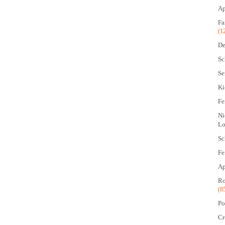
Ap
Fa
(1
De
Sc
Se
Ki
Fe
Ni
Lo
Sc
Fe
Ap
Ro
(8
Po
Cr