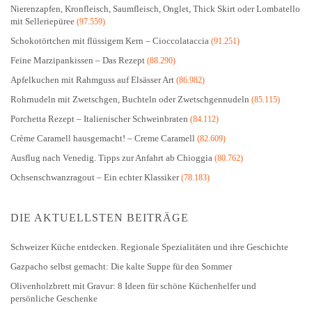
Nierenzapfen, Kronfleisch, Saumfleisch, Onglet, Thick Skirt oder Lombatello
mit Selleriepüree
(97.559)
Schokotörtchen mit flüssigem Kern – Cioccolataccia
(91.251)
Feine Marzipankissen – Das Rezept
(88.290)
Apfelkuchen mit Rahmguss auf Elsässer Art
(86.982)
Rohrnudeln mit Zwetschgen, Buchteln oder Zwetschgennudeln
(85.115)
Porchetta Rezept – Italienischer Schweinbraten
(84.112)
Crème Caramell hausgemacht! – Creme Caramell
(82.609)
Ausflug nach Venedig. Tipps zur Anfahrt ab Chioggia
(80.762)
Ochsenschwanzragout – Ein echter Klassiker
(78.183)
DIE AKTUELLSTEN BEITRÄGE
Schweizer Küche entdecken. Regionale Spezialitäten und ihre Geschichte
Gazpacho selbst gemacht: Die kalte Suppe für den Sommer
Olivenholzbrett mit Gravur: 8 Ideen für schöne Küchenhelfer und
persönliche Geschenke