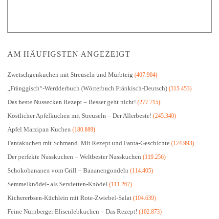
AM HÄUFIGSTEN ANGEZEIGT
Zwetschgenkuchen mit Streuseln und Mürbteig
(407.904)
„Fränggisch“-Werdderbuch (Wörterbuch Fränkisch-Deutsch)
(315.453)
Das beste Nussecken Rezept – Besser geht nicht!
(277.715)
Köstlicher Apfelkuchen mit Streuseln – Der Allerbeste!
(245.340)
Apfel Marzipan Kuchen
(180.889)
Fantakuchen mit Schmand. Mit Rezept und Fanta-Geschichte
(124.993)
Der perfekte Nusskuchen – Weltbester Nusskuchen
(119.256)
Schokobananen vom Grill – Bananengondeln
(114.405)
Semmelknödel- als Servietten-Knödel
(111.267)
Kichererbsen-Küchlein mit Rote-Zwiebel-Salat
(104.639)
Feine Nürnberger Elisenlebkuchen – Das Rezept!
(102.873)