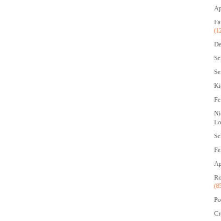
Ap
Fa
(1
De
Sc
Se
Ki
Fe
Ni
Lo
Sc
Fe
Ap
Ro
(8
Po
Cr