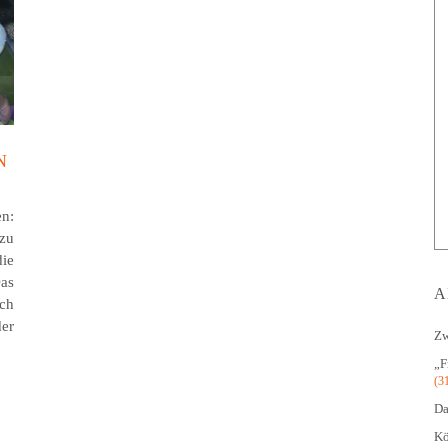
N
en:
 zu
die
Das
A
sch
der
Zw
„F
(3
Da
Kö