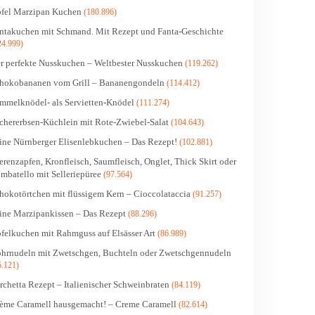
fel Marzipan Kuchen
(180.896)
ntakuchen mit Schmand. Mit Rezept und Fanta-Geschichte
24.999)
r perfekte Nusskuchen – Weltbester Nusskuchen
(119.262)
hokobananen vom Grill – Bananengondeln
(114.412)
mmelknödel- als Servietten-Knödel
(111.274)
chererbsen-Küchlein mit Rote-Zwiebel-Salat
(104.643)
ine Nürnberger Elisenlebkuchen – Das Rezept!
(102.881)
erenzapfen, Kronfleisch, Saumfleisch, Onglet, Thick Skirt oder
mbatello mit Selleriepüree
(97.564)
hokotörtchen mit flüssigem Kern – Cioccolataccia
(91.257)
ine Marzipankissen – Das Rezept
(88.296)
felkuchen mit Rahmguss auf Elsässer Art
(86.989)
hrnudeln mit Zwetschgen, Buchteln oder Zwetschgennudeln
5.121)
rchetta Rezept – Italienischer Schweinbraten
(84.119)
ème Caramell hausgemacht! – Creme Caramell
(82.614)