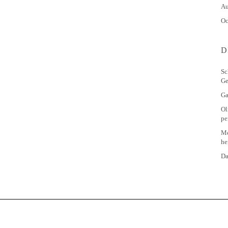
Au
Oc
D
Sc
Ge
Ga
Ol
pe
Me
he
Da