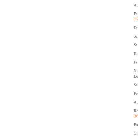
Ap
Fa
(1
De
Sc
Se
Ki
Fe
Ni
Lo
Sc
Fe
Ap
Ro
(8
Po
Cr