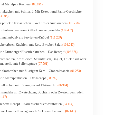
fel Marzipan Kuchen
(180.891)
ntakuchen mit Schmand. Mit Rezept und Fanta-Geschichte
24.995)
r perfekte Nusskuchen – Weltbester Nusskuchen
(119.258)
hokobananen vom Grill – Bananengondeln
(114.407)
mmelknödel- als Servietten-Knödel
(111.269)
chererbsen-Küchlein mit Rote-Zwiebel-Salat
(104.640)
ine Nürnberger Elisenlebkuchen – Das Rezept!
(102.876)
erenzapfen, Kronfleisch, Saumfleisch, Onglet, Thick Skirt oder
mbatello mit Selleriepüree
(97.561)
hokotörtchen mit flüssigem Kern – Cioccolataccia
(91.253)
ine Marzipankissen – Das Rezept
(88.292)
felkuchen mit Rahmguss auf Elsässer Art
(86.984)
hrnudeln mit Zwetschgen, Buchteln oder Zwetschgennudeln
5.117)
rchetta Rezept – Italienischer Schweinbraten
(84.114)
ème Caramell hausgemacht! – Creme Caramell
(82.611)