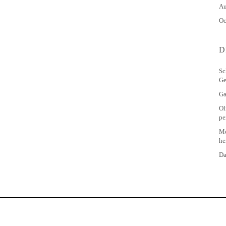
Au
Oc
D
Sc
Ge
Ga
Ol
pe
Me
he
Da