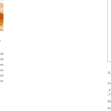
A
Und
mit
fen
as
A
und
der
Zw
„F
(3
Da
Kö