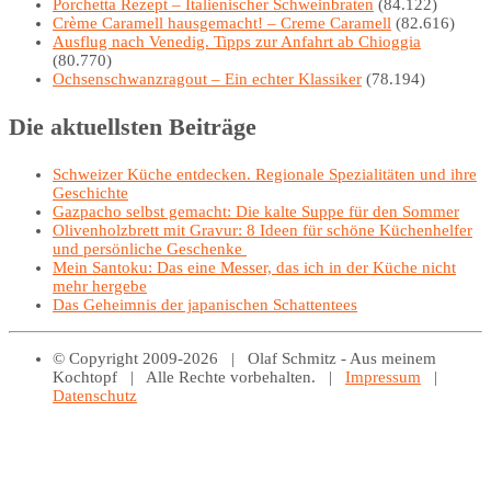
Porchetta Rezept – Italienischer Schweinbraten
(84.122)
Crème Caramell hausgemacht! – Creme Caramell
(82.616)
Ausflug nach Venedig. Tipps zur Anfahrt ab Chioggia
(80.770)
Ochsenschwanzragout – Ein echter Klassiker
(78.194)
Die aktuellsten Beiträge
Schweizer Küche entdecken. Regionale Spezialitäten und ihre
Geschichte
Gazpacho selbst gemacht: Die kalte Suppe für den Sommer
Olivenholzbrett mit Gravur: 8 Ideen für schöne Küchenhelfer
und persönliche Geschenke
Mein Santoku: Das eine Messer, das ich in der Küche nicht
mehr hergebe
Das Geheimnis der japanischen Schattentees
© Copyright 2009-2026 | Olaf Schmitz - Aus meinem
Kochtopf | Alle Rechte vorbehalten. |
Impressum
|
Datenschutz