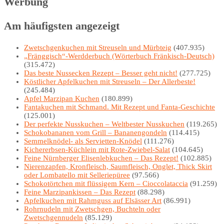
Werbung
Am häufigsten angezeigt
Zwetschgenkuchen mit Streuseln und Mürbteig
(407.935)
„Fränggisch“-Werdderbuch (Wörterbuch Fränkisch-Deutsch)
(315.472)
Das beste Nussecken Rezept – Besser geht nicht!
(277.725)
Köstlicher Apfelkuchen mit Streuseln – Der Allerbeste!
(245.484)
Apfel Marzipan Kuchen
(180.899)
Fantakuchen mit Schmand. Mit Rezept und Fanta-Geschichte
(125.001)
Der perfekte Nusskuchen – Weltbester Nusskuchen
(119.265)
Schokobananen vom Grill – Bananengondeln
(114.415)
Semmelknödel- als Servietten-Knödel
(111.276)
Kichererbsen-Küchlein mit Rote-Zwiebel-Salat
(104.645)
Feine Nürnberger Elisenlebkuchen – Das Rezept!
(102.885)
Nierenzapfen, Kronfleisch, Saumfleisch, Onglet, Thick Skirt
oder Lombatello mit Selleriepüree
(97.566)
Schokotörtchen mit flüssigem Kern – Cioccolataccia
(91.259)
Feine Marzipankissen – Das Rezept
(88.298)
Apfelkuchen mit Rahmguss auf Elsässer Art
(86.991)
Rohrnudeln mit Zwetschgen, Buchteln oder
Zwetschgennudeln
(85.129)