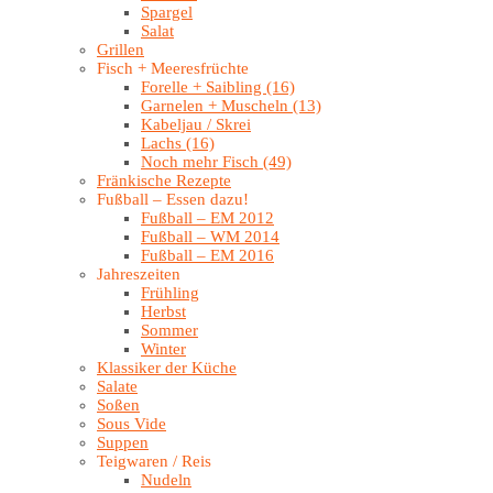
Spargel
Salat
Grillen
Fisch + Meeresfrüchte
Forelle + Saibling (16)
Garnelen + Muscheln (13)
Kabeljau / Skrei
Lachs (16)
Noch mehr Fisch (49)
Fränkische Rezepte
Fußball – Essen dazu!
Fußball – EM 2012
Fußball – WM 2014
Fußball – EM 2016
Jahreszeiten
Frühling
Herbst
Sommer
Winter
Klassiker der Küche
Salate
Soßen
Sous Vide
Suppen
Teigwaren / Reis
Nudeln