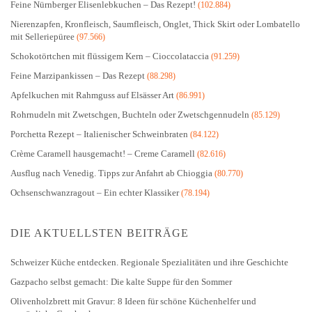
Feine Nürnberger Elisenlebkuchen – Das Rezept!
(102.884)
Nierenzapfen, Kronfleisch, Saumfleisch, Onglet, Thick Skirt oder Lombatello
mit Selleriepüree
(97.566)
Schokotörtchen mit flüssigem Kern – Cioccolataccia
(91.259)
Feine Marzipankissen – Das Rezept
(88.298)
Apfelkuchen mit Rahmguss auf Elsässer Art
(86.991)
Rohrnudeln mit Zwetschgen, Buchteln oder Zwetschgennudeln
(85.129)
Porchetta Rezept – Italienischer Schweinbraten
(84.122)
Crème Caramell hausgemacht! – Creme Caramell
(82.616)
Ausflug nach Venedig. Tipps zur Anfahrt ab Chioggia
(80.770)
Ochsenschwanzragout – Ein echter Klassiker
(78.194)
DIE AKTUELLSTEN BEITRÄGE
Schweizer Küche entdecken. Regionale Spezialitäten und ihre Geschichte
Gazpacho selbst gemacht: Die kalte Suppe für den Sommer
Olivenholzbrett mit Gravur: 8 Ideen für schöne Küchenhelfer und