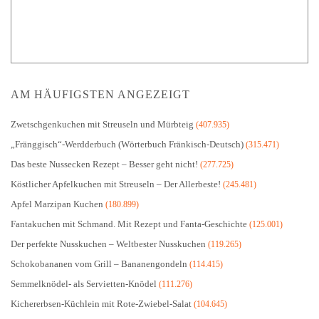
AM HÄUFIGSTEN ANGEZEIGT
Zwetschgenkuchen mit Streuseln und Mürbteig
(407.935)
„Fränggisch“-Werdderbuch (Wörterbuch Fränkisch-Deutsch)
(315.471)
Das beste Nussecken Rezept – Besser geht nicht!
(277.725)
Köstlicher Apfelkuchen mit Streuseln – Der Allerbeste!
(245.481)
Apfel Marzipan Kuchen
(180.899)
Fantakuchen mit Schmand. Mit Rezept und Fanta-Geschichte
(125.001)
Der perfekte Nusskuchen – Weltbester Nusskuchen
(119.265)
Schokobananen vom Grill – Bananengondeln
(114.415)
Semmelknödel- als Servietten-Knödel
(111.276)
Kichererbsen-Küchlein mit Rote-Zwiebel-Salat
(104.645)