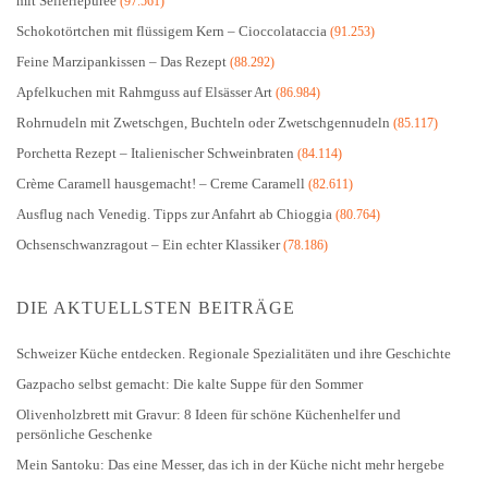
mit Selleriepüree
(97.561)
Schokotörtchen mit flüssigem Kern – Cioccolataccia
(91.253)
Feine Marzipankissen – Das Rezept
(88.292)
Apfelkuchen mit Rahmguss auf Elsässer Art
(86.984)
Rohrnudeln mit Zwetschgen, Buchteln oder Zwetschgennudeln
(85.117)
Porchetta Rezept – Italienischer Schweinbraten
(84.114)
Crème Caramell hausgemacht! – Creme Caramell
(82.611)
Ausflug nach Venedig. Tipps zur Anfahrt ab Chioggia
(80.764)
Ochsenschwanzragout – Ein echter Klassiker
(78.186)
DIE AKTUELLSTEN BEITRÄGE
Schweizer Küche entdecken. Regionale Spezialitäten und ihre Geschichte
Gazpacho selbst gemacht: Die kalte Suppe für den Sommer
Olivenholzbrett mit Gravur: 8 Ideen für schöne Küchenhelfer und
persönliche Geschenke
Mein Santoku: Das eine Messer, das ich in der Küche nicht mehr hergebe