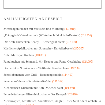
AM HÄUFIGSTEN ANGEZEIGT
Zwetschgenkuchen mit Streuseln und Mürbteig
(407.910)
„Fränggisch“-Werdderbuch (Wörterbuch Fränkisch-Deutsch)
(315.455)
Das beste Nussecken Rezept – Besser geht nicht!
(277.719)
Köstlicher Apfelkuchen mit Streuseln – Der Allerbeste!
(245.365)
Apfel Marzipan Kuchen
(180.891)
Fantakuchen mit Schmand. Mit Rezept und Fanta-Geschichte
(124.995)
Der perfekte Nusskuchen – Weltbester Nusskuchen
(119.258)
Schokobananen vom Grill – Bananengondeln
(114.407)
Semmelknödel- als Servietten-Knödel
(111.269)
Kichererbsen-Küchlein mit Rote-Zwiebel-Salat
(104.640)
Feine Nürnberger Elisenlebkuchen – Das Rezept!
(102.876)
Nierenzapfen, Kronfleisch, Saumfleisch, Onglet, Thick Skirt oder Lombatello