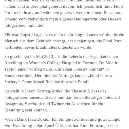
können sehen, was sie selbst oder ihre Freunde auf dem Teller
hatten, sind andere total genervt davon. Ich persönlich finde Food
Porn recht lustig und wäre erst genervt, wenn in einem Restaurant
jemand vom Nebentisch mein eigenes Hauptgericht oder Dessert
fotografieren möchte!
Mir war längst klar, dass es nicht mehr lange dauern würde, bis ein
Mensch aus dem Gebüsch springt, der denjenigen, die Food Porn
verbreiten, etwas krankhaftes unterstellen würde.
So geschehen im Mai 2013, als die Leiterin der Psychiatrischen
Abteilung im Women’s College Hospital in Toronto, Dr. Valerie
Taylor, einen Vortrag beim „Canadian Obesity Summit“ in
Vancouver hielt. Der Titel des Vortrags lautete „Food Fetish:
Society’s Complicated Relationship with Food“.
Sie stellt in Ihrem Vortrag/Artikel die These auf, dass das
Fotografieren unseres Essens und das Teilen derartiger Fotos auf
Instagram, Facebook und Twitter ein Anzeichen für eine
Essstörung sein können.
Vielen Dank Frau Doktor. Ich bin quietschfidel und guter Dinge.
Von Essstörung keine Spur! Übrigens hat Food Porn sogar eine