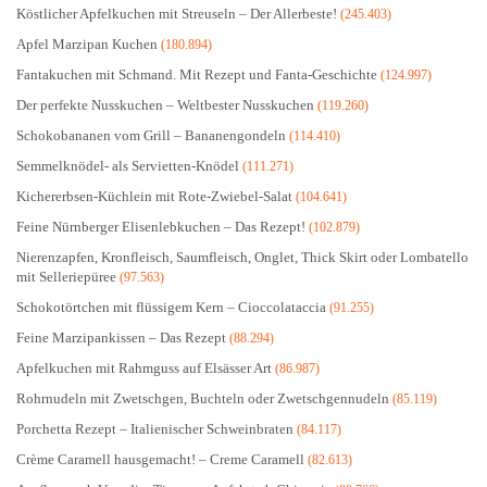
Köstlicher Apfelkuchen mit Streuseln – Der Allerbeste!
(245.403)
Apfel Marzipan Kuchen
(180.894)
Fantakuchen mit Schmand. Mit Rezept und Fanta-Geschichte
(124.997)
Der perfekte Nusskuchen – Weltbester Nusskuchen
(119.260)
Schokobananen vom Grill – Bananengondeln
(114.410)
Semmelknödel- als Servietten-Knödel
(111.271)
Kichererbsen-Küchlein mit Rote-Zwiebel-Salat
(104.641)
Feine Nürnberger Elisenlebkuchen – Das Rezept!
(102.879)
Nierenzapfen, Kronfleisch, Saumfleisch, Onglet, Thick Skirt oder Lombatello
mit Selleriepüree
(97.563)
Schokotörtchen mit flüssigem Kern – Cioccolataccia
(91.255)
Feine Marzipankissen – Das Rezept
(88.294)
Apfelkuchen mit Rahmguss auf Elsässer Art
(86.987)
Rohrnudeln mit Zwetschgen, Buchteln oder Zwetschgennudeln
(85.119)
Porchetta Rezept – Italienischer Schweinbraten
(84.117)
Crème Caramell hausgemacht! – Creme Caramell
(82.613)