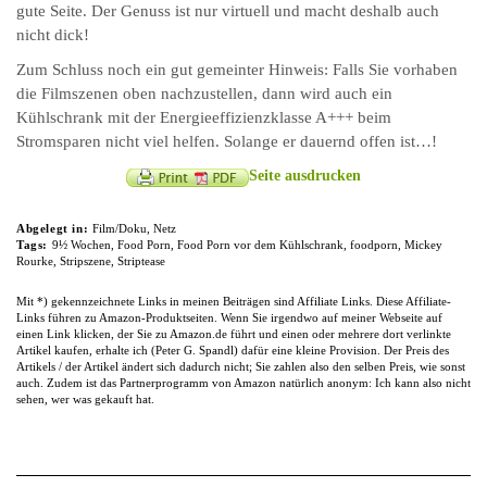
gute Seite. Der Genuss ist nur virtuell und macht deshalb auch
nicht dick!
Zum Schluss noch ein gut gemeinter Hinweis: Falls Sie vorhaben
die Filmszenen oben nachzustellen, dann wird auch ein
Kühlschrank mit der Energieeffizienzklasse A+++ beim
Stromsparen nicht viel helfen. Solange er dauernd offen ist…!
Seite ausdrucken
Abgelegt in:
Film/Doku
,
Netz
Tags:
9½ Wochen
,
Food Porn
,
Food Porn vor dem Kühlschrank
,
foodporn
,
Mickey
Rourke
,
Stripszene
,
Striptease
Mit *) gekennzeichnete Links in meinen Beiträgen sind Affiliate Links. Diese Affiliate-
Links führen zu Amazon-Produktseiten. Wenn Sie irgendwo auf meiner Webseite auf
einen Link klicken, der Sie zu Amazon.de führt und einen oder mehrere dort verlinkte
Artikel kaufen, erhalte ich (Peter G. Spandl) dafür eine kleine Provision. Der Preis des
Artikels / der Artikel ändert sich dadurch nicht; Sie zahlen also den selben Preis, wie sonst
auch. Zudem ist das Partnerprogramm von Amazon natürlich anonym: Ich kann also nicht
sehen, wer was gekauft hat.