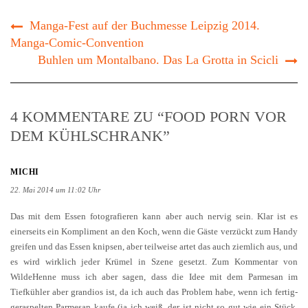
Manga-Fest auf der Buchmesse Leipzig 2014.
Manga-Comic-Convention
Buhlen um Montalbano. Das La Grotta in Scicli
4 KOMMENTARE ZU “FOOD PORN VOR
DEM KÜHLSCHRANK”
MICHI
22. Mai 2014 um 11:02 Uhr
Das mit dem Essen fotografieren kann aber auch nervig sein. Klar ist es
einerseits ein Kompliment an den Koch, wenn die Gäste verzückt zum Handy
greifen und das Essen knipsen, aber teilweise artet das auch ziemlich aus, und
es wird wirklich jeder Krümel in Szene gesetzt. Zum Kommentar von
WildeHenne muss ich aber sagen, dass die Idee mit dem Parmesan im
Tiefkühler aber grandios ist, da ich auch das Problem habe, wenn ich fertig-
geraspelten Parmesan kaufe (ja ich weiß, der ist nicht so gut wie ein Stück,