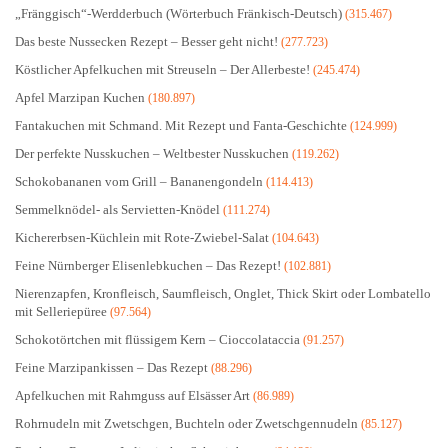
„Fränggisch“-Werdderbuch (Wörterbuch Fränkisch-Deutsch)
(315.467)
Das beste Nussecken Rezept – Besser geht nicht!
(277.723)
Köstlicher Apfelkuchen mit Streuseln – Der Allerbeste!
(245.474)
Apfel Marzipan Kuchen
(180.897)
Fantakuchen mit Schmand. Mit Rezept und Fanta-Geschichte
(124.999)
Der perfekte Nusskuchen – Weltbester Nusskuchen
(119.262)
Schokobananen vom Grill – Bananengondeln
(114.413)
Semmelknödel- als Servietten-Knödel
(111.274)
Kichererbsen-Küchlein mit Rote-Zwiebel-Salat
(104.643)
Feine Nürnberger Elisenlebkuchen – Das Rezept!
(102.881)
Nierenzapfen, Kronfleisch, Saumfleisch, Onglet, Thick Skirt oder Lombatello
mit Selleriepüree
(97.564)
Schokotörtchen mit flüssigem Kern – Cioccolataccia
(91.257)
Feine Marzipankissen – Das Rezept
(88.296)
Apfelkuchen mit Rahmguss auf Elsässer Art
(86.989)
Rohrnudeln mit Zwetschgen, Buchteln oder Zwetschgennudeln
(85.127)