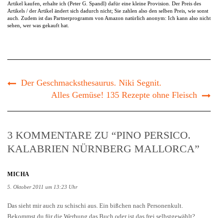
Artikel kaufen, erhalte ich (Peter G. Spandl) dafür eine kleine Provision. Der Preis des
Artikels / der Artikel ändert sich dadurch nicht; Sie zahlen also den selben Preis, wie sonst
auch. Zudem ist das Partnerprogramm von Amazon natürlich anonym: Ich kann also nicht
sehen, wer was gekauft hat.
Der Geschmacksthesaurus. Niki Segnit.
Alles Gemüse! 135 Rezepte ohne Fleisch
3 KOMMENTARE ZU “PINO PERSICO.
KALABRIEN NÜRNBERG MALLORCA”
MICHA
5. Oktober 2011 um 13:23 Uhr
Das sieht mir auch zu schischi aus. Ein bißchen nach Personenkult.
Bekommst du für die Werbung das Buch oder ist das frei selbstgewählt?