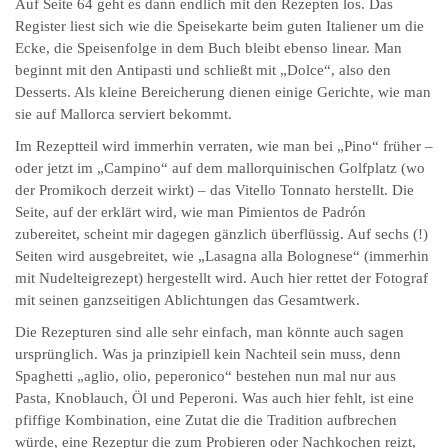
Auf Seite 64 geht es dann endlich mit den Rezepten los. Das
Register liest sich wie die Speisekarte beim guten Italiener um die
Ecke, die Speisenfolge in dem Buch bleibt ebenso linear. Man
beginnt mit den Antipasti und schließt mit „Dolce“, also den
Desserts. Als kleine Bereicherung dienen einige Gerichte, wie man
sie auf Mallorca serviert bekommt.
Im Rezeptteil wird immerhin verraten, wie man bei „Pino“ früher –
oder jetzt im „Campino“ auf dem mallorquinischen Golfplatz (wo
der Promikoch derzeit wirkt) – das Vitello Tonnato herstellt. Die
Seite, auf der erklärt wird, wie man Pimientos de Padrón
zubereitet, scheint mir dagegen gänzlich überflüssig. Auf sechs (!)
Seiten wird ausgebreitet, wie „Lasagna alla Bolognese“ (immerhin
mit Nudelteigrezept) hergestellt wird. Auch hier rettet der Fotograf
mit seinen ganzseitigen Ablichtungen das Gesamtwerk.
Die Rezepturen sind alle sehr einfach, man könnte auch sagen
ursprünglich. Was ja prinzipiell kein Nachteil sein muss, denn
Spaghetti „aglio, olio, peperonico“ bestehen nun mal nur aus
Pasta, Knoblauch, Öl und Peperoni. Was auch hier fehlt, ist eine
pfiffige Kombination, eine Zutat die die Tradition aufbrechen
würde, eine Rezeptur die zum Probieren oder Nachkochen reizt,