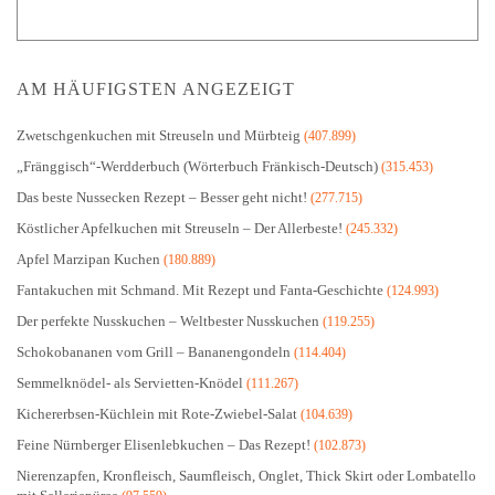
AM HÄUFIGSTEN ANGEZEIGT
Zwetschgenkuchen mit Streuseln und Mürbteig
(407.899)
„Fränggisch“-Werdderbuch (Wörterbuch Fränkisch-Deutsch)
(315.453)
Das beste Nussecken Rezept – Besser geht nicht!
(277.715)
Köstlicher Apfelkuchen mit Streuseln – Der Allerbeste!
(245.332)
Apfel Marzipan Kuchen
(180.889)
Fantakuchen mit Schmand. Mit Rezept und Fanta-Geschichte
(124.993)
Der perfekte Nusskuchen – Weltbester Nusskuchen
(119.255)
Schokobananen vom Grill – Bananengondeln
(114.404)
Semmelknödel- als Servietten-Knödel
(111.267)
Kichererbsen-Küchlein mit Rote-Zwiebel-Salat
(104.639)
Feine Nürnberger Elisenlebkuchen – Das Rezept!
(102.873)
Nierenzapfen, Kronfleisch, Saumfleisch, Onglet, Thick Skirt oder Lombatello