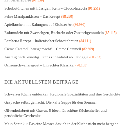
mit Selleriepüree
(97.559)
Schokotörtchen mit flüssigem Kern – Cioccolataccia
(91.251)
Feine Marzipankissen – Das Rezept
(88.290)
Apfelkuchen mit Rahmguss auf Elsässer Art
(86.980)
Rohrnudeln mit Zwetschgen, Buchteln oder Zwetschgennudeln
(85.115)
Porchetta Rezept – Italienischer Schweinbraten
(84.111)
Crème Caramell hausgemacht! – Creme Caramell
(82.609)
Ausflug nach Venedig. Tipps zur Anfahrt ab Chioggia
(80.762)
Ochsenschwanzragout – Ein echter Klassiker
(78.183)
DIE AKTUELLSTEN BEITRÄGE
Schweizer Küche entdecken. Regionale Spezialitäten und ihre Geschichte
Gazpacho selbst gemacht: Die kalte Suppe für den Sommer
Olivenholzbrett mit Gravur: 8 Ideen für schöne Küchenhelfer und
persönliche Geschenke
Mein Santoku: Das eine Messer, das ich in der Küche nicht mehr hergebe