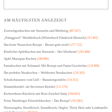
AM HÄUFIGSTEN ANGEZEIGT
Zwetschgenkuchen mit Streuseln und Mürbteig
(407.927)
„Fränggisch“-Werdderbuch (Wörterbuch Fränkisch-Deutsch)
(315.462)
Das beste Nussecken Rezept – Besser geht nicht!
(277.722)
Köstlicher Apfelkuchen mit Streuseln – Der Allerbeste!
(245.408)
Apfel Marzipan Kuchen
(180.896)
Fantakuchen mit Schmand. Mit Rezept und Fanta-Geschichte
(124.999)
Der perfekte Nusskuchen – Weltbester Nusskuchen
(119.262)
Schokobananen vom Grill – Bananengondeln
(114.412)
Semmelknödel- als Servietten-Knödel
(111.274)
Kichererbsen-Küchlein mit Rote-Zwiebel-Salat
(104.643)
Feine Nürnberger Elisenlebkuchen – Das Rezept!
(102.881)
Nierenzapfen, Kronfleisch, Saumfleisch, Onglet, Thick Skirt oder Lombatello