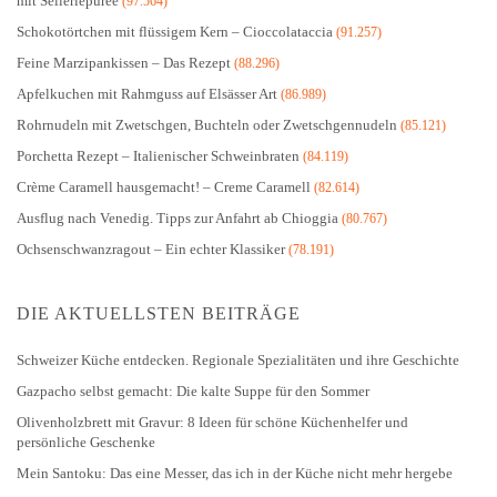
mit Selleriepüree
(97.564)
Schokotörtchen mit flüssigem Kern – Cioccolataccia
(91.257)
Feine Marzipankissen – Das Rezept
(88.296)
Apfelkuchen mit Rahmguss auf Elsässer Art
(86.989)
Rohrnudeln mit Zwetschgen, Buchteln oder Zwetschgennudeln
(85.121)
Porchetta Rezept – Italienischer Schweinbraten
(84.119)
Crème Caramell hausgemacht! – Creme Caramell
(82.614)
Ausflug nach Venedig. Tipps zur Anfahrt ab Chioggia
(80.767)
Ochsenschwanzragout – Ein echter Klassiker
(78.191)
DIE AKTUELLSTEN BEITRÄGE
Schweizer Küche entdecken. Regionale Spezialitäten und ihre Geschichte
Gazpacho selbst gemacht: Die kalte Suppe für den Sommer
Olivenholzbrett mit Gravur: 8 Ideen für schöne Küchenhelfer und
persönliche Geschenke
Mein Santoku: Das eine Messer, das ich in der Küche nicht mehr hergebe