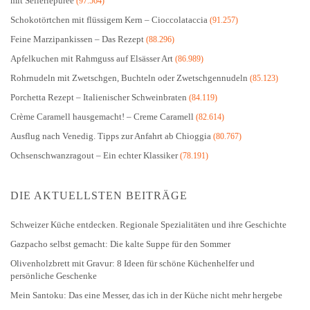
mit Selleriepüree
(97.564)
Schokotörtchen mit flüssigem Kern – Cioccolataccia
(91.257)
Feine Marzipankissen – Das Rezept
(88.296)
Apfelkuchen mit Rahmguss auf Elsässer Art
(86.989)
Rohrnudeln mit Zwetschgen, Buchteln oder Zwetschgennudeln
(85.123)
Porchetta Rezept – Italienischer Schweinbraten
(84.119)
Crème Caramell hausgemacht! – Creme Caramell
(82.614)
Ausflug nach Venedig. Tipps zur Anfahrt ab Chioggia
(80.767)
Ochsenschwanzragout – Ein echter Klassiker
(78.191)
DIE AKTUELLSTEN BEITRÄGE
Schweizer Küche entdecken. Regionale Spezialitäten und ihre Geschichte
Gazpacho selbst gemacht: Die kalte Suppe für den Sommer
Olivenholzbrett mit Gravur: 8 Ideen für schöne Küchenhelfer und
persönliche Geschenke
Mein Santoku: Das eine Messer, das ich in der Küche nicht mehr hergebe