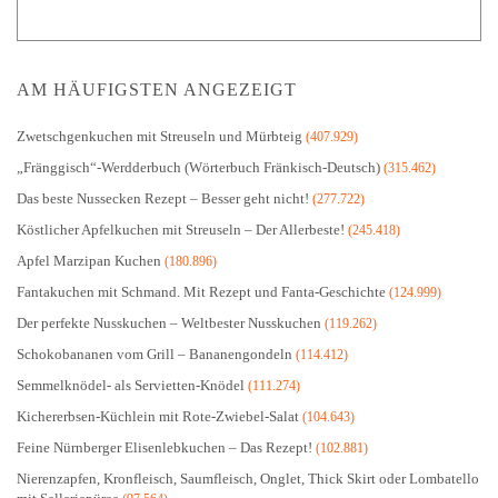
AM HÄUFIGSTEN ANGEZEIGT
Zwetschgenkuchen mit Streuseln und Mürbteig
(407.929)
„Fränggisch“-Werdderbuch (Wörterbuch Fränkisch-Deutsch)
(315.462)
Das beste Nussecken Rezept – Besser geht nicht!
(277.722)
Köstlicher Apfelkuchen mit Streuseln – Der Allerbeste!
(245.418)
Apfel Marzipan Kuchen
(180.896)
Fantakuchen mit Schmand. Mit Rezept und Fanta-Geschichte
(124.999)
Der perfekte Nusskuchen – Weltbester Nusskuchen
(119.262)
Schokobananen vom Grill – Bananengondeln
(114.412)
Semmelknödel- als Servietten-Knödel
(111.274)
Kichererbsen-Küchlein mit Rote-Zwiebel-Salat
(104.643)
Feine Nürnberger Elisenlebkuchen – Das Rezept!
(102.881)
Nierenzapfen, Kronfleisch, Saumfleisch, Onglet, Thick Skirt oder Lombatello