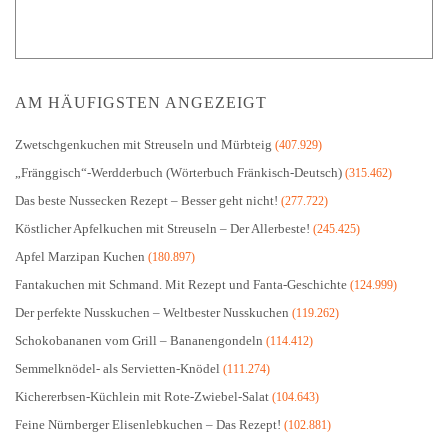
AM HÄUFIGSTEN ANGEZEIGT
Zwetschgenkuchen mit Streuseln und Mürbteig
(407.929)
„Fränggisch“-Werdderbuch (Wörterbuch Fränkisch-Deutsch)
(315.462)
Das beste Nussecken Rezept – Besser geht nicht!
(277.722)
Köstlicher Apfelkuchen mit Streuseln – Der Allerbeste!
(245.425)
Apfel Marzipan Kuchen
(180.897)
Fantakuchen mit Schmand. Mit Rezept und Fanta-Geschichte
(124.999)
Der perfekte Nusskuchen – Weltbester Nusskuchen
(119.262)
Schokobananen vom Grill – Bananengondeln
(114.412)
Semmelknödel- als Servietten-Knödel
(111.274)
Kichererbsen-Küchlein mit Rote-Zwiebel-Salat
(104.643)
Feine Nürnberger Elisenlebkuchen – Das Rezept!
(102.881)