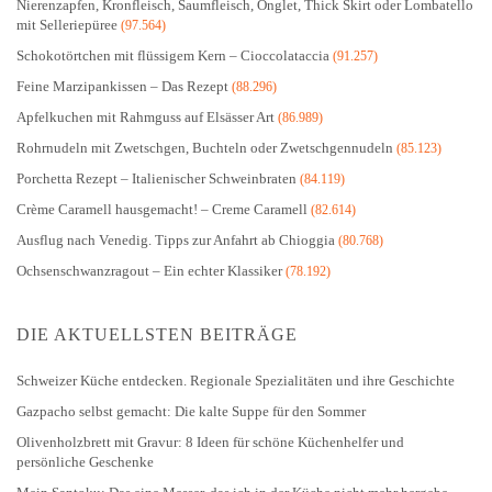
Nierenzapfen, Kronfleisch, Saumfleisch, Onglet, Thick Skirt oder Lombatello
mit Selleriepüree
(97.564)
Schokotörtchen mit flüssigem Kern – Cioccolataccia
(91.257)
Feine Marzipankissen – Das Rezept
(88.296)
Apfelkuchen mit Rahmguss auf Elsässer Art
(86.989)
Rohrnudeln mit Zwetschgen, Buchteln oder Zwetschgennudeln
(85.123)
Porchetta Rezept – Italienischer Schweinbraten
(84.119)
Crème Caramell hausgemacht! – Creme Caramell
(82.614)
Ausflug nach Venedig. Tipps zur Anfahrt ab Chioggia
(80.768)
Ochsenschwanzragout – Ein echter Klassiker
(78.192)
DIE AKTUELLSTEN BEITRÄGE
Schweizer Küche entdecken. Regionale Spezialitäten und ihre Geschichte
Gazpacho selbst gemacht: Die kalte Suppe für den Sommer
Olivenholzbrett mit Gravur: 8 Ideen für schöne Küchenhelfer und
persönliche Geschenke