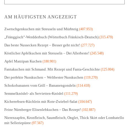
AM HÄUFIGSTEN ANGEZEIGT
Zwetschgenkuchen mit Streuseln und Mürbteig
(407.953)
„Fränggisch“-Werdderbuch (Wörterbuch Fränkisch-Deutsch)
(315.479)
Das beste Nussecken Rezept – Besser geht nicht!
(277.727)
Köstlicher Apfelkuchen mit Streuseln – Der Allerbeste!
(245.548)
Apfel Marzipan Kuchen
(180.901)
Fantakuchen mit Schmand. Mit Rezept und Fanta-Geschichte
(125.004)
Der perfekte Nusskuchen – Weltbester Nusskuchen
(119.270)
Schokobananen vom Grill – Bananengondeln
(114.418)
Semmelknödel- als Servietten-Knödel
(111.279)
Kichererbsen-Küchlein mit Rote-Zwiebel-Salat
(104.647)
Feine Nürnberger Elisenlebkuchen – Das Rezept!
(102.887)
Nierenzapfen, Kronfleisch, Saumfleisch, Onglet, Thick Skirt oder Lombatello
mit Selleriepüree
(97.567)