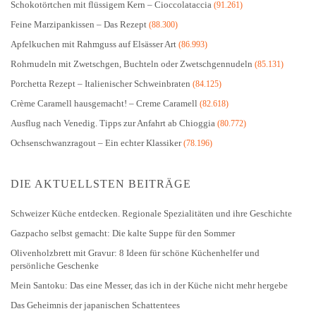
Schokotörtchen mit flüssigem Kern – Cioccolataccia
(91.261)
Feine Marzipankissen – Das Rezept
(88.300)
Apfelkuchen mit Rahmguss auf Elsässer Art
(86.993)
Rohrnudeln mit Zwetschgen, Buchteln oder Zwetschgennudeln
(85.131)
Porchetta Rezept – Italienischer Schweinbraten
(84.125)
Crème Caramell hausgemacht! – Creme Caramell
(82.618)
Ausflug nach Venedig. Tipps zur Anfahrt ab Chioggia
(80.772)
Ochsenschwanzragout – Ein echter Klassiker
(78.196)
DIE AKTUELLSTEN BEITRÄGE
Schweizer Küche entdecken. Regionale Spezialitäten und ihre Geschichte
Gazpacho selbst gemacht: Die kalte Suppe für den Sommer
Olivenholzbrett mit Gravur: 8 Ideen für schöne Küchenhelfer und
persönliche Geschenke
Mein Santoku: Das eine Messer, das ich in der Küche nicht mehr hergebe
Das Geheimnis der japanischen Schattentees