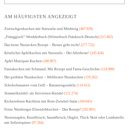
AM HÄUFIGSTEN ANGEZEIGT
Zwetschgenkuchen mit Streuseln und Mürbteig
(407.929)
„Fränggisch“-Werdderbuch (Wörterbuch Fränkisch-Deutsch)
(315.462)
Das beste Nussecken Rezept – Besser geht nicht!
(277.722)
Köstlicher Apfelkuchen mit Streuseln – Der Allerbeste!
(245.424)
Apfel Marzipan Kuchen
(180.897)
Fantakuchen mit Schmand. Mit Rezept und Fanta-Geschichte
(124.999)
Der perfekte Nusskuchen – Weltbester Nusskuchen
(119.262)
Schokobananen vom Grill – Bananengondeln
(114.412)
Semmelknödel- als Servietten-Knödel
(111.274)
Kichererbsen-Küchlein mit Rote-Zwiebel-Salat
(104.643)
Feine Nürnberger Elisenlebkuchen – Das Rezept!
(102.881)
Nierenzapfen, Kronfleisch, Saumfleisch, Onglet, Thick Skirt oder Lombatello
mit Selleriepüree
(97.564)