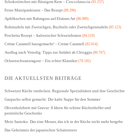
Schokotörtchen mit flüssigem Kern – Cioccolataccia
(91.257)
Feine Marzipankissen – Das Rezept
(88.296)
Apfelkuchen mit Rahmguss auf Elsässer Art
(86.989)
Rohrnudeln mit Zwetschgen, Buchteln oder Zwetschgennudeln
(85.123)
Porchetta Rezept – Italienischer Schweinbraten
(84.119)
Crème Caramell hausgemacht! – Creme Caramell
(82.614)
Ausflug nach Venedig. Tipps zur Anfahrt ab Chioggia
(80.767)
Ochsenschwanzragout – Ein echter Klassiker
(78.192)
DIE AKTUELLSTEN BEITRÄGE
Schweizer Küche entdecken. Regionale Spezialitäten und ihre Geschichte
Gazpacho selbst gemacht: Die kalte Suppe für den Sommer
Olivenholzbrett mit Gravur: 8 Ideen für schöne Küchenhelfer und
persönliche Geschenke
Mein Santoku: Das eine Messer, das ich in der Küche nicht mehr hergebe
Das Geheimnis der japanischen Schattentees