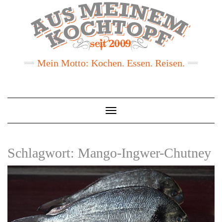
Mein Motto: Kochen. Essen. Reisen.
Toggle
Navigation
Schlagwort:
Mango-Ingwer-Chutney