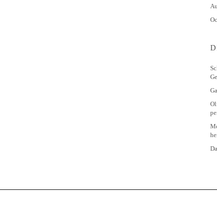
Au
Oc
D
Sc
Ge
Ga
Ol
pe
Me
he
Da