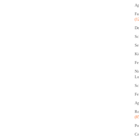
Ap
Fa
(1
De
Sc
Se
Ki
Fe
Ni
Lo
Sc
Fe
Ap
Ro
(8
Po
Cr