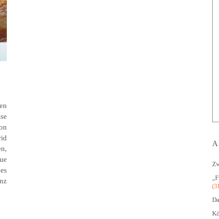
en
ise
on
id
A
en,
ue
Zw
nes
„F
anz
(3
Da
Kö