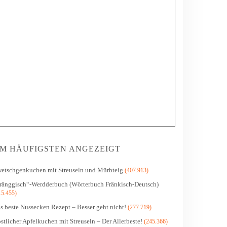
M HÄUFIGSTEN ANGEZEIGT
etschgenkuchen mit Streuseln und Mürbteig
(407.913)
ränggisch“-Werdderbuch (Wörterbuch Fränkisch-Deutsch)
15.455)
s beste Nussecken Rezept – Besser geht nicht!
(277.719)
stlicher Apfelkuchen mit Streuseln – Der Allerbeste!
(245.366)