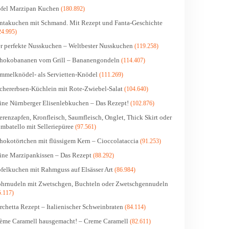
fel Marzipan Kuchen
(180.892)
ntakuchen mit Schmand. Mit Rezept und Fanta-Geschichte
24.995)
r perfekte Nusskuchen – Weltbester Nusskuchen
(119.258)
hokobananen vom Grill – Bananengondeln
(114.407)
mmelknödel- als Servietten-Knödel
(111.269)
chererbsen-Küchlein mit Rote-Zwiebel-Salat
(104.640)
ine Nürnberger Elisenlebkuchen – Das Rezept!
(102.876)
erenzapfen, Kronfleisch, Saumfleisch, Onglet, Thick Skirt oder
mbatello mit Selleriepüree
(97.561)
hokotörtchen mit flüssigem Kern – Cioccolataccia
(91.253)
ine Marzipankissen – Das Rezept
(88.292)
felkuchen mit Rahmguss auf Elsässer Art
(86.984)
hrnudeln mit Zwetschgen, Buchteln oder Zwetschgennudeln
5.117)
rchetta Rezept – Italienischer Schweinbraten
(84.114)
ème Caramell hausgemacht! – Creme Caramell
(82.611)