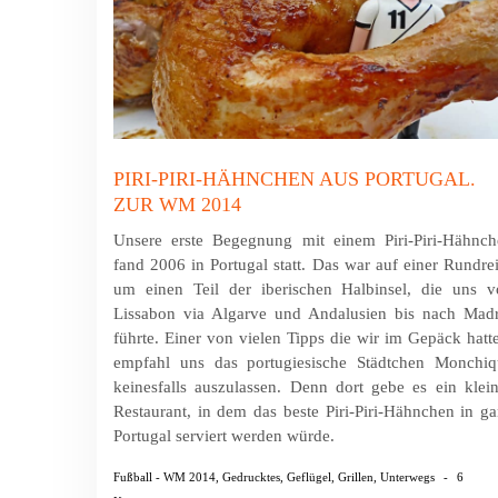
PIRI-PIRI-HÄHNCHEN AUS PORTUGAL.
ZUR WM 2014
Unsere erste Begegnung mit einem Piri-Piri-Hähnch
fand 2006 in Portugal statt. Das war auf einer Rundre
um einen Teil der iberischen Halbinsel, die uns v
Lissabon via Algarve und Andalusien bis nach Madr
führte. Einer von vielen Tipps die wir im Gepäck hatt
empfahl uns das portugiesische Städtchen Monchiq
keinesfalls auszulassen. Denn dort gebe es ein klei
Restaurant, in dem das beste Piri-Piri-Hähnchen in g
Portugal serviert werden würde.
Fußball - WM 2014
,
Gedrucktes
,
Geflügel
,
Grillen
,
Unterwegs
-
6