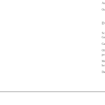
Au
Oc
D
Sc
Ge
Ga
Ol
pe
Me
he
Da