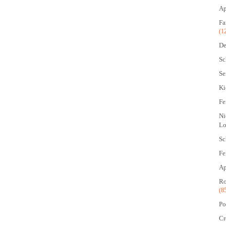
Ap
Fa
(1
De
Sc
Se
Ki
Fe
Ni
Lo
Sc
Fe
Ap
Ro
(8
Po
Cr