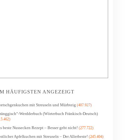
M HÄUFIGSTEN ANGEZEIGT
etschgenkuchen mit Streuseln und Mürbteig
(407.927)
ränggisch“-Werdderbuch (Wörterbuch Fränkisch-Deutsch)
15.462)
s beste Nussecken Rezept – Besser geht nicht!
(277.722)
stlicher Apfelkuchen mit Streuseln – Der Allerbeste!
(245.404)