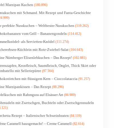
fel Marzipan Kuchen
(180.896)
ntakuchen mit Schmand. Mit Rezept und Fanta-Geschichte
24.999)
r perfekte Nusskuchen – Weltbester Nusskuchen
(119.262)
hokobananen vom Grill – Bananengondeln
(114.412)
mmelknödel- als Servietten-Knödel
(111.274)
chererbsen-Küchlein mit Rote-Zwiebel-Salat
(104.643)
ine Nürnberger Elisenlebkuchen – Das Rezept!
(102.881)
erenzapfen, Kronfleisch, Saumfleisch, Onglet, Thick Skirt oder
mbatello mit Selleriepüree
(97.564)
hokotörtchen mit flüssigem Kern – Cioccolataccia
(91.257)
ine Marzipankissen – Das Rezept
(88.296)
felkuchen mit Rahmguss auf Elsässer Art
(86.989)
hrnudeln mit Zwetschgen, Buchteln oder Zwetschgennudeln
5.121)
rchetta Rezept – Italienischer Schweinbraten
(84.119)
ème Caramell hausgemacht! – Creme Caramell
(82.614)