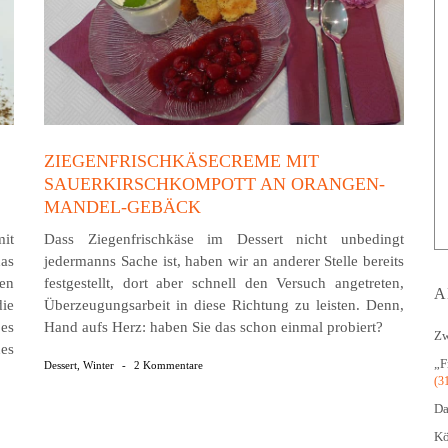
ZIEGENFRISCHKÄSECREME MIT
SAUERKIRSCHKOMPOTT AN ORANGEN-
MANDEL-GEBÄCK
it
Dass Ziegenfrischkäse im Dessert nicht unbedingt
as
jedermanns Sache ist, haben wir an anderer Stelle bereits
en
festgestellt, dort aber schnell den Versuch angetreten,
A
ie
Überzeugungsarbeit in diese Richtung zu leisten. Denn,
 es
Hand aufs Herz: haben Sie das schon einmal probiert?
Zw
es
„F
Dessert
,
Winter
-
2 Kommentare
(3
Da
Kö