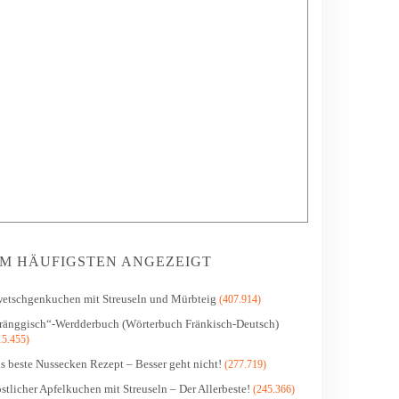
M HÄUFIGSTEN ANGEZEIGT
etschgenkuchen mit Streuseln und Mürbteig
(407.914)
ränggisch“-Werdderbuch (Wörterbuch Fränkisch-Deutsch)
15.455)
s beste Nussecken Rezept – Besser geht nicht!
(277.719)
stlicher Apfelkuchen mit Streuseln – Der Allerbeste!
(245.366)