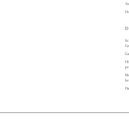
Au
Oc
D
Sc
Ge
Ga
Ol
pe
Me
he
Da