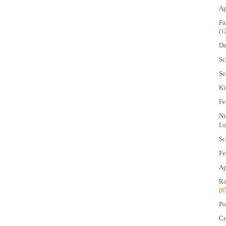
Ap
Fa
(1
De
Sc
Se
Ki
Fe
Ni
Lo
Sc
Fe
Ap
Ro
(8
Po
Cr