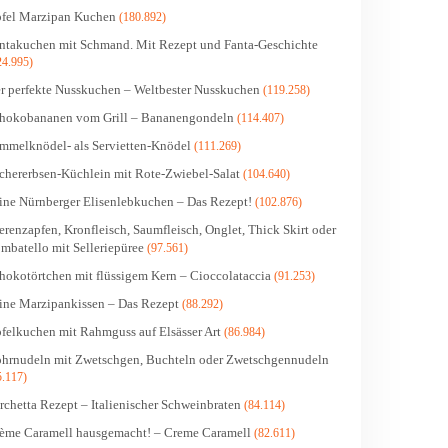
fel Marzipan Kuchen
(180.892)
ntakuchen mit Schmand. Mit Rezept und Fanta-Geschichte
24.995)
r perfekte Nusskuchen – Weltbester Nusskuchen
(119.258)
hokobananen vom Grill – Bananengondeln
(114.407)
mmelknödel- als Servietten-Knödel
(111.269)
chererbsen-Küchlein mit Rote-Zwiebel-Salat
(104.640)
ine Nürnberger Elisenlebkuchen – Das Rezept!
(102.876)
erenzapfen, Kronfleisch, Saumfleisch, Onglet, Thick Skirt oder
mbatello mit Selleriepüree
(97.561)
hokotörtchen mit flüssigem Kern – Cioccolataccia
(91.253)
ine Marzipankissen – Das Rezept
(88.292)
felkuchen mit Rahmguss auf Elsässer Art
(86.984)
hrnudeln mit Zwetschgen, Buchteln oder Zwetschgennudeln
5.117)
rchetta Rezept – Italienischer Schweinbraten
(84.114)
ème Caramell hausgemacht! – Creme Caramell
(82.611)