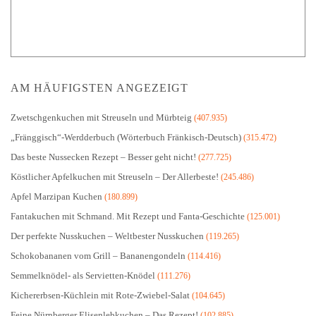
AM HÄUFIGSTEN ANGEZEIGT
Zwetschgenkuchen mit Streuseln und Mürbteig
(407.935)
„Fränggisch“-Werdderbuch (Wörterbuch Fränkisch-Deutsch)
(315.472)
Das beste Nussecken Rezept – Besser geht nicht!
(277.725)
Köstlicher Apfelkuchen mit Streuseln – Der Allerbeste!
(245.486)
Apfel Marzipan Kuchen
(180.899)
Fantakuchen mit Schmand. Mit Rezept und Fanta-Geschichte
(125.001)
Der perfekte Nusskuchen – Weltbester Nusskuchen
(119.265)
Schokobananen vom Grill – Bananengondeln
(114.416)
Semmelknödel- als Servietten-Knödel
(111.276)
Kichererbsen-Küchlein mit Rote-Zwiebel-Salat
(104.645)
Feine Nürnberger Elisenlebkuchen – Das Rezept!
(102.885)