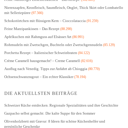
Nierenzapfen, Kronfleisch, Saumfleisch, Onglet, Thick Skirt oder Lombatello
mit Selleriepüree
(97.566)
Schokotörtchen mit flüssigem Kern – Cioccolataccia
(91.259)
Feine Marzipankissen – Das Rezept
(88.298)
Apfelkuchen mit Rahmguss auf Elsässer Art
(86.991)
Rohrnudeln mit Zwetschgen, Buchteln oder Zwetschgennudeln
(85.129)
Porchetta Rezept – Italienischer Schweinbraten
(84.122)
Crème Caramell hausgemacht! – Creme Caramell
(82.616)
Ausflug nach Venedig. Tipps zur Anfahrt ab Chioggia
(80.770)
Ochsenschwanzragout – Ein echter Klassiker
(78.194)
DIE AKTUELLSTEN BEITRÄGE
Schweizer Küche entdecken. Regionale Spezialitäten und ihre Geschichte
Gazpacho selbst gemacht: Die kalte Suppe für den Sommer
Olivenholzbrett mit Gravur: 8 Ideen für schöne Küchenhelfer und
persönliche Geschenke