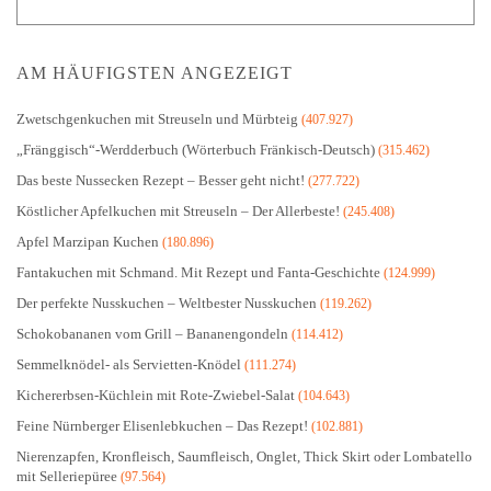
AM HÄUFIGSTEN ANGEZEIGT
Zwetschgenkuchen mit Streuseln und Mürbteig
(407.927)
„Fränggisch“-Werdderbuch (Wörterbuch Fränkisch-Deutsch)
(315.462)
Das beste Nussecken Rezept – Besser geht nicht!
(277.722)
Köstlicher Apfelkuchen mit Streuseln – Der Allerbeste!
(245.408)
Apfel Marzipan Kuchen
(180.896)
Fantakuchen mit Schmand. Mit Rezept und Fanta-Geschichte
(124.999)
Der perfekte Nusskuchen – Weltbester Nusskuchen
(119.262)
Schokobananen vom Grill – Bananengondeln
(114.412)
Semmelknödel- als Servietten-Knödel
(111.274)
Kichererbsen-Küchlein mit Rote-Zwiebel-Salat
(104.643)
Feine Nürnberger Elisenlebkuchen – Das Rezept!
(102.881)
Nierenzapfen, Kronfleisch, Saumfleisch, Onglet, Thick Skirt oder Lombatello
mit Selleriepüree
(97.564)