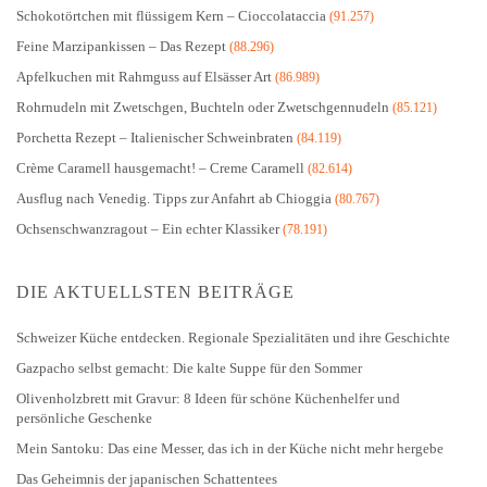
Schokotörtchen mit flüssigem Kern – Cioccolataccia
(91.257)
Feine Marzipankissen – Das Rezept
(88.296)
Apfelkuchen mit Rahmguss auf Elsässer Art
(86.989)
Rohrnudeln mit Zwetschgen, Buchteln oder Zwetschgennudeln
(85.121)
Porchetta Rezept – Italienischer Schweinbraten
(84.119)
Crème Caramell hausgemacht! – Creme Caramell
(82.614)
Ausflug nach Venedig. Tipps zur Anfahrt ab Chioggia
(80.767)
Ochsenschwanzragout – Ein echter Klassiker
(78.191)
DIE AKTUELLSTEN BEITRÄGE
Schweizer Küche entdecken. Regionale Spezialitäten und ihre Geschichte
Gazpacho selbst gemacht: Die kalte Suppe für den Sommer
Olivenholzbrett mit Gravur: 8 Ideen für schöne Küchenhelfer und
persönliche Geschenke
Mein Santoku: Das eine Messer, das ich in der Küche nicht mehr hergebe
Das Geheimnis der japanischen Schattentees