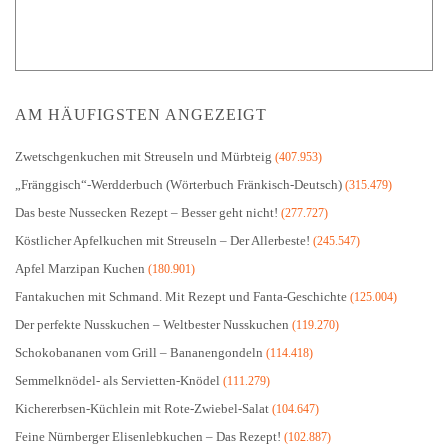
AM HÄUFIGSTEN ANGEZEIGT
Zwetschgenkuchen mit Streuseln und Mürbteig
(407.953)
„Fränggisch“-Werdderbuch (Wörterbuch Fränkisch-Deutsch)
(315.479)
Das beste Nussecken Rezept – Besser geht nicht!
(277.727)
Köstlicher Apfelkuchen mit Streuseln – Der Allerbeste!
(245.547)
Apfel Marzipan Kuchen
(180.901)
Fantakuchen mit Schmand. Mit Rezept und Fanta-Geschichte
(125.004)
Der perfekte Nusskuchen – Weltbester Nusskuchen
(119.270)
Schokobananen vom Grill – Bananengondeln
(114.418)
Semmelknödel- als Servietten-Knödel
(111.279)
Kichererbsen-Küchlein mit Rote-Zwiebel-Salat
(104.647)
Feine Nürnberger Elisenlebkuchen – Das Rezept!
(102.887)