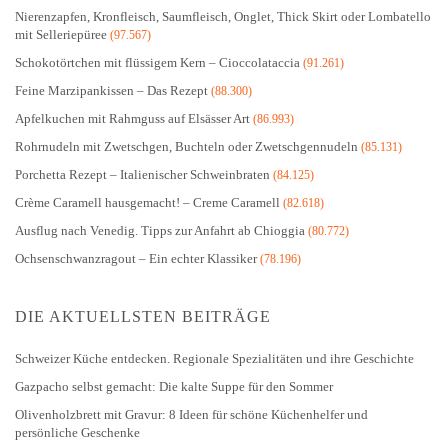
Nierenzapfen, Kronfleisch, Saumfleisch, Onglet, Thick Skirt oder Lombatello
mit Selleriepüree
(97.567)
Schokotörtchen mit flüssigem Kern – Cioccolataccia
(91.261)
Feine Marzipankissen – Das Rezept
(88.300)
Apfelkuchen mit Rahmguss auf Elsässer Art
(86.993)
Rohrnudeln mit Zwetschgen, Buchteln oder Zwetschgennudeln
(85.131)
Porchetta Rezept – Italienischer Schweinbraten
(84.125)
Crème Caramell hausgemacht! – Creme Caramell
(82.618)
Ausflug nach Venedig. Tipps zur Anfahrt ab Chioggia
(80.772)
Ochsenschwanzragout – Ein echter Klassiker
(78.196)
DIE AKTUELLSTEN BEITRÄGE
Schweizer Küche entdecken. Regionale Spezialitäten und ihre Geschichte
Gazpacho selbst gemacht: Die kalte Suppe für den Sommer
Olivenholzbrett mit Gravur: 8 Ideen für schöne Küchenhelfer und
persönliche Geschenke