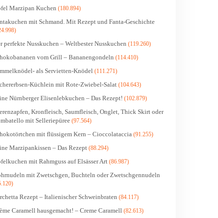
fel Marzipan Kuchen
(180.894)
ntakuchen mit Schmand. Mit Rezept und Fanta-Geschichte
24.998)
r perfekte Nusskuchen – Weltbester Nusskuchen
(119.260)
hokobananen vom Grill – Bananengondeln
(114.410)
mmelknödel- als Servietten-Knödel
(111.271)
chererbsen-Küchlein mit Rote-Zwiebel-Salat
(104.643)
ine Nürnberger Elisenlebkuchen – Das Rezept!
(102.879)
erenzapfen, Kronfleisch, Saumfleisch, Onglet, Thick Skirt oder
mbatello mit Selleriepüree
(97.564)
hokotörtchen mit flüssigem Kern – Cioccolataccia
(91.255)
ine Marzipankissen – Das Rezept
(88.294)
felkuchen mit Rahmguss auf Elsässer Art
(86.987)
hrnudeln mit Zwetschgen, Buchteln oder Zwetschgennudeln
5.120)
rchetta Rezept – Italienischer Schweinbraten
(84.117)
ème Caramell hausgemacht! – Creme Caramell
(82.613)