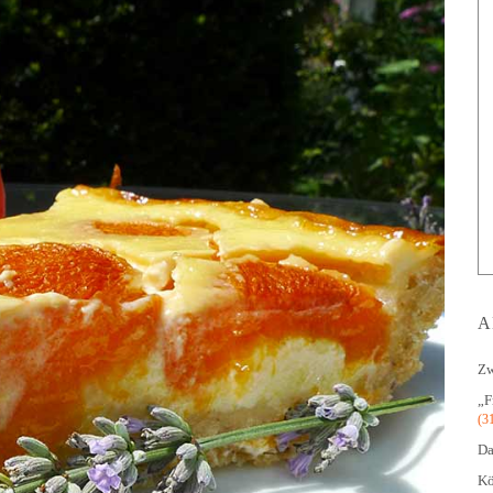
A
Zw
„F
(3
Da
Kö