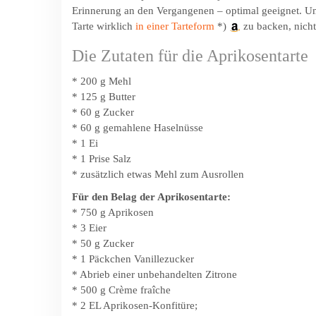
Erinnerung an den Vergangenen – optimal geeignet. U
Tarte wirklich
in einer Tarteform
*)
zu backen, nicht
Die Zutaten für die Aprikosentarte
* 200 g Mehl
* 125 g Butter
* 60 g Zucker
* 60 g gemahlene Haselnüsse
* 1 Ei
* 1 Prise Salz
* zusätzlich etwas Mehl zum Ausrollen
Für den Belag der Aprikosentarte:
* 750 g Aprikosen
* 3 Eier
* 50 g Zucker
* 1 Päckchen Vanillezucker
* Abrieb einer unbehandelten Zitrone
* 500 g Crème fraîche
* 2 EL Aprikosen-Konfitüre;