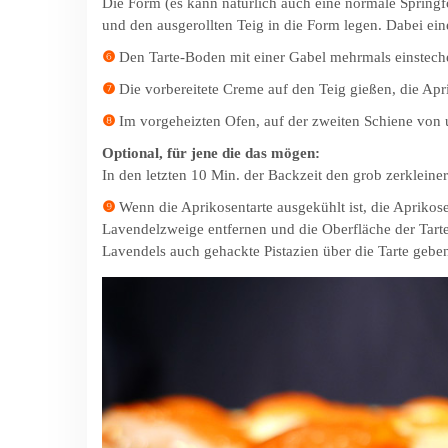
Die Form (es kann natürlich auch eine normale Springf
und den ausgerollten Teig in die Form legen. Dabei e
❻
Den Tarte-Boden mit einer Gabel mehrmals einstech
❼
Die vorbereitete Creme auf den Teig gießen, die Apr
❽
Im vorgeheizten Ofen, auf der zweiten Schiene von u
Optional, für jene die das mögen:
In den letzten 10 Min. der Backzeit den grob zerklein
❾
Wenn die Aprikosentarte ausgekühlt ist, die Aprikosen
Lavendelzweige entfernen und die Oberfläche der Tarte
Lavendels auch gehackte Pistazien über die Tarte gebe