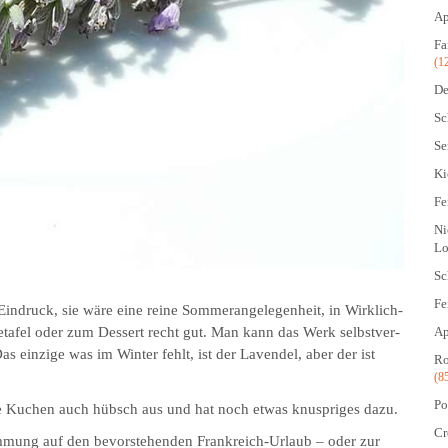
Ap
Fa
(1
De
Sc
Se
Ki
Fe
Ni
Lo
Sc
Fe
Eindruck, sie wäre eine reine Sommerangelegenheit, in Wirk­lich­
Ap
etafel oder zum Dessert recht gut. Man kann das Werk selbst­ver­
s einzige was im Winter fehlt, ist der Lavendel, aber der ist
Ro
(8
Po
ze Kuchen auch hübsch aus und hat noch etwas knuspriges dazu.
Cr
stimmung auf den bevorstehenden Frankreich-Urlaub – oder zur