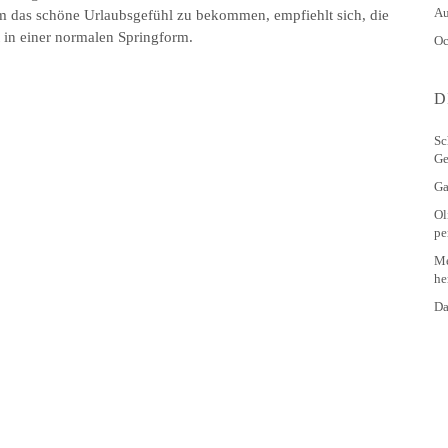
Au
m das schöne Urlaubsgefühl zu bekommen, empfiehlt sich, die
 in einer normalen Springform.
Oc
D
Sc
Ge
Ga
Ol
pe
Me
he
Da