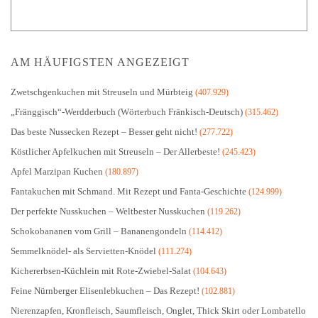
AM HÄUFIGSTEN ANGEZEIGT
Zwetschgenkuchen mit Streuseln und Mürbteig
(407.929)
„Fränggisch“-Werdderbuch (Wörterbuch Fränkisch-Deutsch)
(315.462)
Das beste Nussecken Rezept – Besser geht nicht!
(277.722)
Köstlicher Apfelkuchen mit Streuseln – Der Allerbeste!
(245.423)
Apfel Marzipan Kuchen
(180.897)
Fantakuchen mit Schmand. Mit Rezept und Fanta-Geschichte
(124.999)
Der perfekte Nusskuchen – Weltbester Nusskuchen
(119.262)
Schokobananen vom Grill – Bananengondeln
(114.412)
Semmelknödel- als Servietten-Knödel
(111.274)
Kichererbsen-Küchlein mit Rote-Zwiebel-Salat
(104.643)
Feine Nürnberger Elisenlebkuchen – Das Rezept!
(102.881)
Nierenzapfen, Kronfleisch, Saumfleisch, Onglet, Thick Skirt oder Lombatello