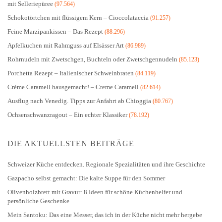
mit Selleriepüree
(97.564)
Schokotörtchen mit flüssigem Kern – Cioccolataccia
(91.257)
Feine Marzipankissen – Das Rezept
(88.296)
Apfelkuchen mit Rahmguss auf Elsässer Art
(86.989)
Rohrnudeln mit Zwetschgen, Buchteln oder Zwetschgennudeln
(85.123)
Porchetta Rezept – Italienischer Schweinbraten
(84.119)
Crème Caramell hausgemacht! – Creme Caramell
(82.614)
Ausflug nach Venedig. Tipps zur Anfahrt ab Chioggia
(80.767)
Ochsenschwanzragout – Ein echter Klassiker
(78.192)
DIE AKTUELLSTEN BEITRÄGE
Schweizer Küche entdecken. Regionale Spezialitäten und ihre Geschichte
Gazpacho selbst gemacht: Die kalte Suppe für den Sommer
Olivenholzbrett mit Gravur: 8 Ideen für schöne Küchenhelfer und
persönliche Geschenke
Mein Santoku: Das eine Messer, das ich in der Küche nicht mehr hergebe