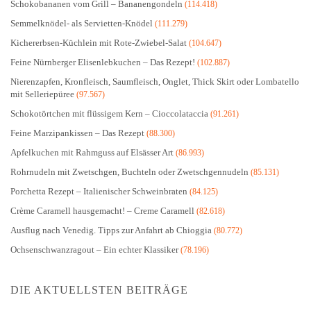
Schokobananen vom Grill – Bananengondeln
(114.418)
Semmelknödel- als Servietten-Knödel
(111.279)
Kichererbsen-Küchlein mit Rote-Zwiebel-Salat
(104.647)
Feine Nürnberger Elisenlebkuchen – Das Rezept!
(102.887)
Nierenzapfen, Kronfleisch, Saumfleisch, Onglet, Thick Skirt oder Lombatello
mit Selleriepüree
(97.567)
Schokotörtchen mit flüssigem Kern – Cioccolataccia
(91.261)
Feine Marzipankissen – Das Rezept
(88.300)
Apfelkuchen mit Rahmguss auf Elsässer Art
(86.993)
Rohrnudeln mit Zwetschgen, Buchteln oder Zwetschgennudeln
(85.131)
Porchetta Rezept – Italienischer Schweinbraten
(84.125)
Crème Caramell hausgemacht! – Creme Caramell
(82.618)
Ausflug nach Venedig. Tipps zur Anfahrt ab Chioggia
(80.772)
Ochsenschwanzragout – Ein echter Klassiker
(78.196)
DIE AKTUELLSTEN BEITRÄGE