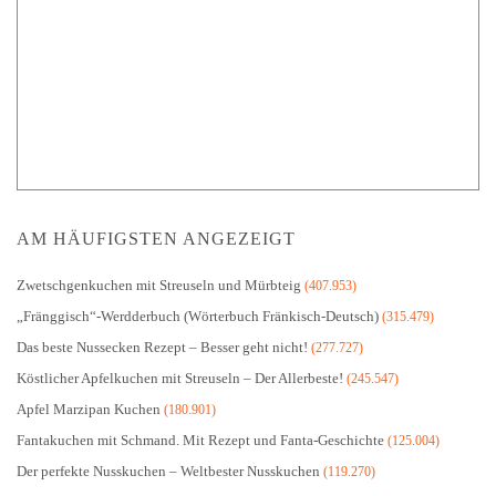
AM HÄUFIGSTEN ANGEZEIGT
Zwetschgenkuchen mit Streuseln und Mürbteig
(407.953)
„Fränggisch“-Werdderbuch (Wörterbuch Fränkisch-Deutsch)
(315.479)
Das beste Nussecken Rezept – Besser geht nicht!
(277.727)
Köstlicher Apfelkuchen mit Streuseln – Der Allerbeste!
(245.547)
Apfel Marzipan Kuchen
(180.901)
Fantakuchen mit Schmand. Mit Rezept und Fanta-Geschichte
(125.004)
Der perfekte Nusskuchen – Weltbester Nusskuchen
(119.270)