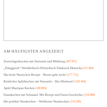
AM HÄUFIGSTEN ANGEZEIGT
Zwetschgenkuchen mit Streuseln und Mürbteig
(407.927)
„Fränggisch“-Werdderbuch (Wörterbuch Fränkisch-Deutsch)
(315.460)
Das beste Nussecken Rezept – Besser geht nicht!
(277.721)
Köstlicher Apfelkuchen mit Streuseln – Der Allerbeste!
(245.404)
Apfel Marzipan Kuchen
(180.894)
Fantakuchen mit Schmand. Mit Rezept und Fanta-Geschichte
(124.998)
Der perfekte Nusskuchen – Weltbester Nusskuchen
(119.260)