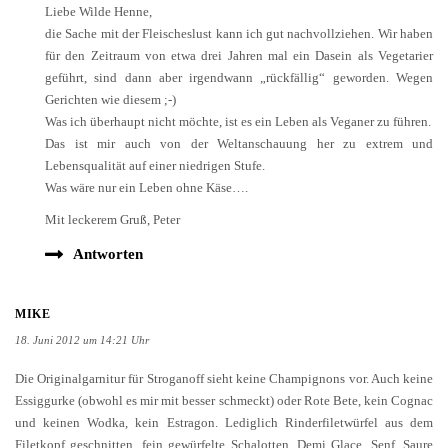
Liebe Wilde Henne,
die Sache mit der Fleischeslust kann ich gut nachvollziehen. Wir haben
für den Zeitraum von etwa drei Jahren mal ein Dasein als Vegetarier
geführt, sind dann aber irgendwann „rückfällig“ geworden. Wegen
Gerichten wie diesem ;-)
Was ich überhaupt nicht möchte, ist es ein Leben als Veganer zu führen.
Das ist mir auch von der Weltanschauung her zu extrem und
Lebensqualität auf einer niedrigen Stufe.
Was wäre nur ein Leben ohne Käse….
Mit leckerem Gruß, Peter
Antworten
MIKE
18. Juni 2012 um 14:21 Uhr
Die Originalgarnitur für Stroganoff sieht keine Champignons vor. Auch keine
Essiggurke (obwohl es mir mit besser schmeckt) oder Rote Bete, kein Cognac
und keinen Wodka, kein Estragon. Lediglich Rinderfiletwürfel aus dem
Filetkopf geschnitten, fein gewürfelte Schalotten, Demi Glace, Senf, Saure