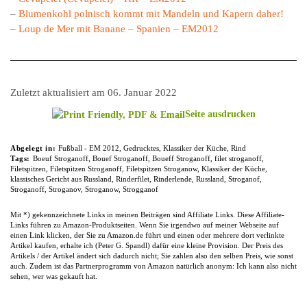
–
Blumenkohl polnisch kommt mit Mandeln und Kapern daher!
–
Loup de Mer mit Banane – Spanien – EM2012
Zuletzt aktualisiert am 06. Januar 2022
Seite ausdrucken
Abgelegt in:
Fußball - EM 2012
,
Gedrucktes
,
Klassiker der Küche
,
Rind
Tags:
Boeuf Stroganoff
,
Bouef Stroganoff
,
Boueff Stroganoff
,
filet stroganoff
,
Filetspitzen
,
Filetspitzen Stroganoff
,
Filetspitzen Stroganow
,
Klassiker der Küche
,
klassisches Gericht aus Russland
,
Rinderfilet
,
Rinderlende
,
Russland
,
Stroganof
,
Stroganoff
,
Stroganov
,
Stroganow
,
Strogganof
Mit *) gekennzeichnete Links in meinen Beiträgen sind Affiliate Links. Diese Affiliate-
Links führen zu Amazon-Produktseiten. Wenn Sie irgendwo auf meiner Webseite auf
einen Link klicken, der Sie zu Amazon.de führt und einen oder mehrere dort verlinkte
Artikel kaufen, erhalte ich (Peter G. Spandl) dafür eine kleine Provision. Der Preis des
Artikels / der Artikel ändert sich dadurch nicht; Sie zahlen also den selben Preis, wie sonst
auch. Zudem ist das Partnerprogramm von Amazon natürlich anonym: Ich kann also nicht
sehen, wer was gekauft hat.