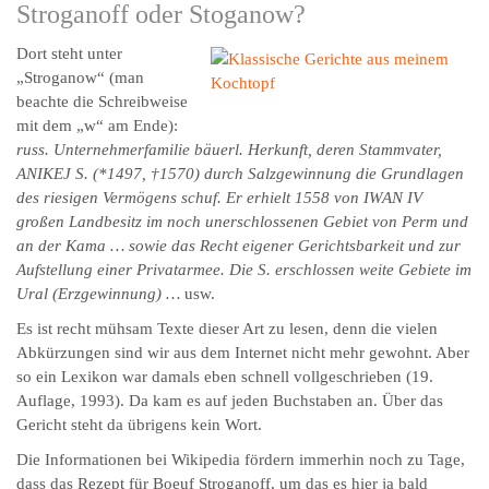
Stroganoff oder Stoganow?
Dort steht unter
„Stroganow“ (man
beachte die Schreibweise
mit dem „w“ am Ende):
russ. Unternehmerfamilie bäuerl. Herkunft, deren Stammvater,
ANIKEJ S. (*1497, †1570) durch Salzgewinnung die Grundlagen
des riesigen Vermögens schuf. Er erhielt 1558 von IWAN IV
großen Landbesitz im noch unerschlossenen Gebiet von Perm und
an der Kama … sowie das Recht eigener Gerichtsbarkeit und zur
Aufstellung einer Privatarmee. Die S. erschlossen weite Gebiete im
Ural (Erzgewinnung) …
usw.
Es ist recht mühsam Texte dieser Art zu lesen, denn die vielen
Abkürzungen sind wir aus dem Internet nicht mehr gewohnt. Aber
so ein Lexikon war damals eben schnell vollgeschrieben (19.
Auflage, 1993). Da kam es auf jeden Buchstaben an. Über das
Gericht steht da übrigens kein Wort.
Die Informationen bei Wikipedia fördern immerhin noch zu Tage,
dass das Rezept für Boeuf Stroganoff, um das es hier ja bald