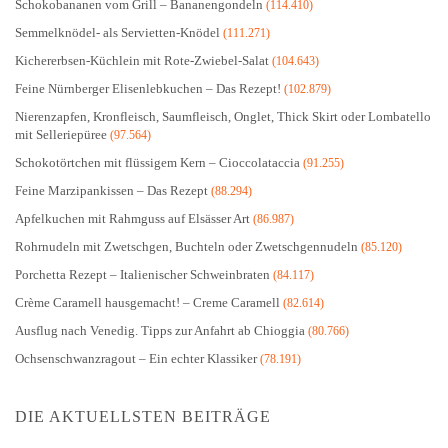
Schokobananen vom Grill – Bananengondeln
(114.410)
Semmelknödel- als Servietten-Knödel
(111.271)
Kichererbsen-Küchlein mit Rote-Zwiebel-Salat
(104.643)
Feine Nürnberger Elisenlebkuchen – Das Rezept!
(102.879)
Nierenzapfen, Kronfleisch, Saumfleisch, Onglet, Thick Skirt oder Lombatello
mit Selleriepüree
(97.564)
Schokotörtchen mit flüssigem Kern – Cioccolataccia
(91.255)
Feine Marzipankissen – Das Rezept
(88.294)
Apfelkuchen mit Rahmguss auf Elsässer Art
(86.987)
Rohrnudeln mit Zwetschgen, Buchteln oder Zwetschgennudeln
(85.120)
Porchetta Rezept – Italienischer Schweinbraten
(84.117)
Crème Caramell hausgemacht! – Creme Caramell
(82.614)
Ausflug nach Venedig. Tipps zur Anfahrt ab Chioggia
(80.766)
Ochsenschwanzragout – Ein echter Klassiker
(78.191)
DIE AKTUELLSTEN BEITRÄGE