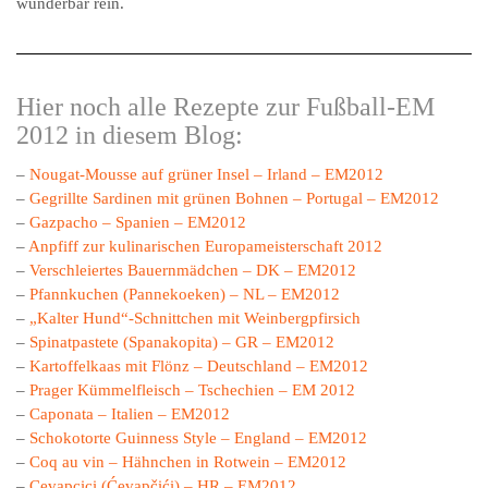
wunderbar rein.
Hier noch alle Rezepte zur Fußball-EM
2012 in diesem Blog:
–
Nougat-Mousse auf grüner Insel – Irland – EM2012
–
Gegrillte Sardinen mit grünen Bohnen – Portugal – EM2012
–
Gazpacho – Spanien – EM2012
–
Anpfiff zur kulinarischen Europameisterschaft 2012
–
Verschleiertes Bauernmädchen – DK – EM2012
–
Pfannkuchen (Pannekoeken) – NL – EM2012
–
„Kalter Hund“-Schnittchen mit Weinbergpfirsich
–
Spinatpastete (Spanakopita) – GR – EM2012
–
Kartoffelkaas mit Flönz – Deutschland – EM2012
–
Prager Kümmelfleisch – Tschechien – EM 2012
–
Caponata – Italien – EM2012
–
Schokotorte Guinness Style – England – EM2012
–
Coq au vin – Hähnchen in Rotwein – EM2012
–
Cevapcici (Ćevapčići) – HR – EM2012