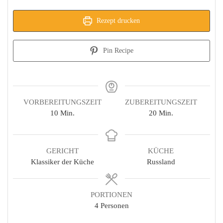
Rezept drucken
Pin Recipe
VORBEREITUNGSZEIT
ZUBEREITUNGSZEIT
Minuten
Minuten
10
Min.
20
Min.
GERICHT
KÜCHE
Klassiker der Küche
Russland
PORTIONEN
4
Personen