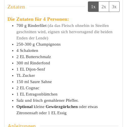
Zutaten
1x
2x
3x
Die Zutaten für 4 Personen:
700
g
Rinderfilet
(da das Fleisch ohnehin in Streifen
geschnitten wird, eignen sich hervorragend die beiden
Enden der Lende)
250-300
g
Champignons
4
Schalotten
2
EL
Butterschmalz
300
ml
Rinderfond
1
EL
Dijon-Senf
TL
Zucker
150
ml
Saure Sahne
2
EL
Cognac
1
EL
Estragonblättchen
Salz und frisch gemahlener Pfeffer.
Optional
kleine
Gewürzgürkchen
oder etwas
Zitronensaft oder 1 EL Essig
Anleitungen