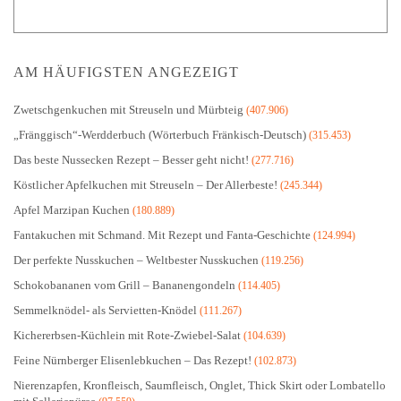
AM HÄUFIGSTEN ANGEZEIGT
Zwetschgenkuchen mit Streuseln und Mürbteig
(407.906)
„Fränggisch“-Werdderbuch (Wörterbuch Fränkisch-Deutsch)
(315.453)
Das beste Nussecken Rezept – Besser geht nicht!
(277.716)
Köstlicher Apfelkuchen mit Streuseln – Der Allerbeste!
(245.344)
Apfel Marzipan Kuchen
(180.889)
Fantakuchen mit Schmand. Mit Rezept und Fanta-Geschichte
(124.994)
Der perfekte Nusskuchen – Weltbester Nusskuchen
(119.256)
Schokobananen vom Grill – Bananengondeln
(114.405)
Semmelknödel- als Servietten-Knödel
(111.267)
Kichererbsen-Küchlein mit Rote-Zwiebel-Salat
(104.639)
Feine Nürnberger Elisenlebkuchen – Das Rezept!
(102.873)
Nierenzapfen, Kronfleisch, Saumfleisch, Onglet, Thick Skirt oder Lombatello