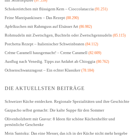
mit Selleriepüree
(97.559)
Schokotörtchen mit flüssigem Kern – Cioccolataccia
(91.251)
Feine Marzipankissen – Das Rezept
(88.290)
Apfelkuchen mit Rahmguss auf Elsässer Art
(86.982)
Rohrnudeln mit Zwetschgen, Buchteln oder Zwetschgennudeln
(85.115)
Porchetta Rezept – Italienischer Schweinbraten
(84.112)
Crème Caramell hausgemacht! – Creme Caramell
(82.609)
Ausflug nach Venedig. Tipps zur Anfahrt ab Chioggia
(80.762)
Ochsenschwanzragout – Ein echter Klassiker
(78.184)
DIE AKTUELLSTEN BEITRÄGE
Schweizer Küche entdecken. Regionale Spezialitäten und ihre Geschichte
Gazpacho selbst gemacht: Die kalte Suppe für den Sommer
Olivenholzbrett mit Gravur: 8 Ideen für schöne Küchenhelfer und
persönliche Geschenke
Mein Santoku: Das eine Messer, das ich in der Küche nicht mehr hergebe