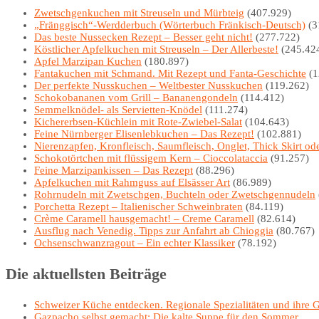
Zwetschgenkuchen mit Streuseln und Mürbteig
(407.929)
„Fränggisch“-Werdderbuch (Wörterbuch Fränkisch-Deutsch)
(3
Das beste Nussecken Rezept – Besser geht nicht!
(277.722)
Köstlicher Apfelkuchen mit Streuseln – Der Allerbeste!
(245.42
Apfel Marzipan Kuchen
(180.897)
Fantakuchen mit Schmand. Mit Rezept und Fanta-Geschichte
(1
Der perfekte Nusskuchen – Weltbester Nusskuchen
(119.262)
Schokobananen vom Grill – Bananengondeln
(114.412)
Semmelknödel- als Servietten-Knödel
(111.274)
Kichererbsen-Küchlein mit Rote-Zwiebel-Salat
(104.643)
Feine Nürnberger Elisenlebkuchen – Das Rezept!
(102.881)
Nierenzapfen, Kronfleisch, Saumfleisch, Onglet, Thick Skirt od
Schokotörtchen mit flüssigem Kern – Cioccolataccia
(91.257)
Feine Marzipankissen – Das Rezept
(88.296)
Apfelkuchen mit Rahmguss auf Elsässer Art
(86.989)
Rohrnudeln mit Zwetschgen, Buchteln oder Zwetschgennudeln
Porchetta Rezept – Italienischer Schweinbraten
(84.119)
Crème Caramell hausgemacht! – Creme Caramell
(82.614)
Ausflug nach Venedig. Tipps zur Anfahrt ab Chioggia
(80.767)
Ochsenschwanzragout – Ein echter Klassiker
(78.192)
Die aktuellsten Beiträge
Schweizer Küche entdecken. Regionale Spezialitäten und ihre 
Gazpacho selbst gemacht: Die kalte Suppe für den Sommer