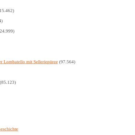
15.462)
4)
24.999)
er Lombatello mit Selleriepüree
(97.564)
(85.123)
Geschichte