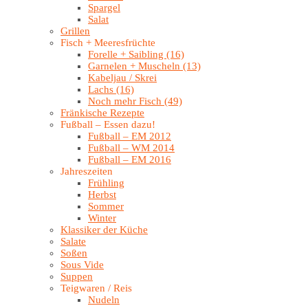
Spargel
Salat
Grillen
Fisch + Meeresfrüchte
Forelle + Saibling (16)
Garnelen + Muscheln (13)
Kabeljau / Skrei
Lachs (16)
Noch mehr Fisch (49)
Fränkische Rezepte
Fußball – Essen dazu!
Fußball – EM 2012
Fußball – WM 2014
Fußball – EM 2016
Jahreszeiten
Frühling
Herbst
Sommer
Winter
Klassiker der Küche
Salate
Soßen
Sous Vide
Suppen
Teigwaren / Reis
Nudeln