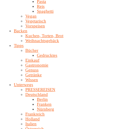
Pasta
Reis
Spaghetti
Vegan
Vegetarisch
Vorspeisen
Backen
Kuchen, Torten, Brot
Weihnachtsgebäck
Tipps
Bücher
Gedrucktes
Einkauf
Gastronomie
Genuss
Getränke
Wissen
Unterwegs
PRESSEREISEN
Deutschland
Berlin
Franken
Nürnberg
Frankreich
Holland
Italien
Österreich