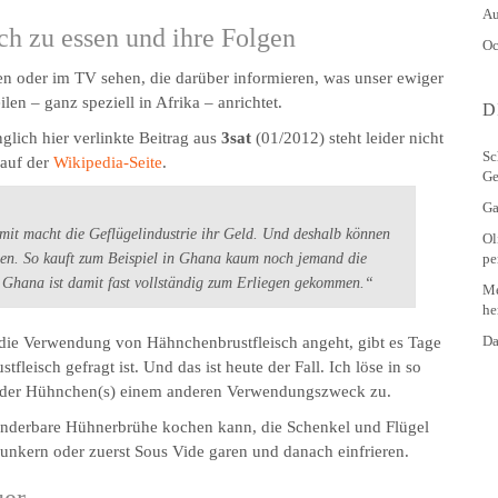
Au
ch zu essen und ihre Folgen
Oc
en oder im TV sehen, die darüber informieren, was unser ewiger
en – ganz speziell in Afrika – anrichtet.
D
nglich hier verlinkte Beitrag aus
3sat
(01/2012) steht leider nicht
Sc
 auf der
Wikipedia-Seite
.
Ge
Ga
mit macht die Geflügelindustrie ihr Geld. Und deshalb können
Ol
pe
rden. So kauft zum Beispiel in Ghana kaum noch jemand die
 Ghana ist damit fast vollständig zum Erliegen gekommen.“
Me
he
Da
 die Verwendung von Hähnchenbrustfleisch angeht, gibt es Tage
fleisch gefragt ist. Und das ist heute der Fall. Ich löse in so
es/der Hühnchen(s) einem anderen Verwendungszweck zu.
underbare Hühnerbrühe kochen kann, die Schenkel und Flügel
 bunkern oder zuerst Sous Vide garen und danach einfrieren.