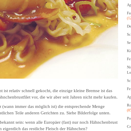
Ap
Fa
(1
De
Sc
Se
Ki
Fe
Ni
Lo
Sc
Fe
st relativ schnell gekocht, die einzige kleine Bremse ist das
Ap
chenbrustfilet vor, die wir aber seit Jahren nicht mehr kaufen.
Ro
r (wann immer das möglich ist) die entsprechende Menge
(8
tlichen Teile anderen Gerichten zu. Siehe Bilderfolge unten.
Po
bekannt sein: wenn alle Europäer (fast) nur noch Hähnchenbrust
Cr
n eigentlich das restliche Fleisch der Hähnchen?