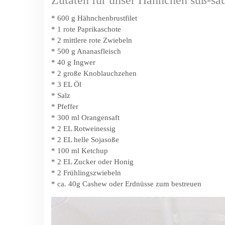
Zutaten für unser Hähnchen süß-sa
* 600 g Hähnchenbrustfilet
* 1 rote Paprikaschote
* 2 mittlere rote Zwiebeln
* 500 g Ananasfleisch
* 40 g Ingwer
* 2 große Knoblauchzehen
* 3 EL Öl
* Salz
* Pfeffer
* 300 ml Orangensaft
* 2 EL Rotweinessig
* 2 EL helle Sojasoße
* 100 ml Ketchup
* 2 EL Zucker oder Honig
* 2 Frühlingszwiebeln
* ca. 40g Cashew oder Erdnüsse zum bestreuen