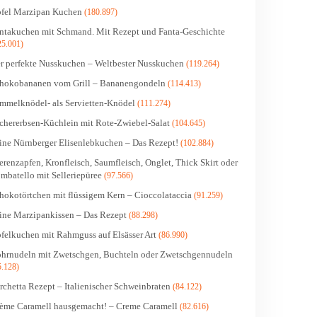
fel Marzipan Kuchen
(180.897)
ntakuchen mit Schmand. Mit Rezept und Fanta-Geschichte
25.001)
r perfekte Nusskuchen – Weltbester Nusskuchen
(119.264)
hokobananen vom Grill – Bananengondeln
(114.413)
mmelknödel- als Servietten-Knödel
(111.274)
chererbsen-Küchlein mit Rote-Zwiebel-Salat
(104.645)
ine Nürnberger Elisenlebkuchen – Das Rezept!
(102.884)
erenzapfen, Kronfleisch, Saumfleisch, Onglet, Thick Skirt oder
mbatello mit Selleriepüree
(97.566)
hokotörtchen mit flüssigem Kern – Cioccolataccia
(91.259)
ine Marzipankissen – Das Rezept
(88.298)
felkuchen mit Rahmguss auf Elsässer Art
(86.990)
hrnudeln mit Zwetschgen, Buchteln oder Zwetschgennudeln
5.128)
rchetta Rezept – Italienischer Schweinbraten
(84.122)
ème Caramell hausgemacht! – Creme Caramell
(82.616)