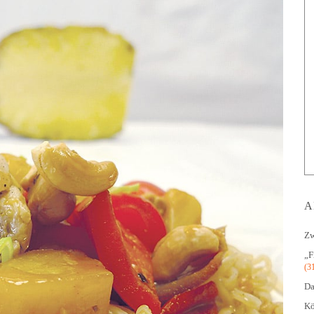
A
Zw
„F
(3
Da
Kö