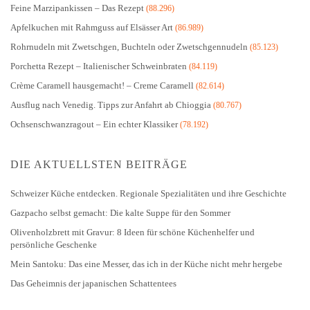
Feine Marzipankissen – Das Rezept
(88.296)
Apfelkuchen mit Rahmguss auf Elsässer Art
(86.989)
Rohrnudeln mit Zwetschgen, Buchteln oder Zwetschgennudeln
(85.123)
Porchetta Rezept – Italienischer Schweinbraten
(84.119)
Crème Caramell hausgemacht! – Creme Caramell
(82.614)
Ausflug nach Venedig. Tipps zur Anfahrt ab Chioggia
(80.767)
Ochsenschwanzragout – Ein echter Klassiker
(78.192)
DIE AKTUELLSTEN BEITRÄGE
Schweizer Küche entdecken. Regionale Spezialitäten und ihre Geschichte
Gazpacho selbst gemacht: Die kalte Suppe für den Sommer
Olivenholzbrett mit Gravur: 8 Ideen für schöne Küchenhelfer und
persönliche Geschenke
Mein Santoku: Das eine Messer, das ich in der Küche nicht mehr hergebe
Das Geheimnis der japanischen Schattentees