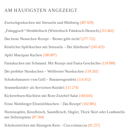
AM HÄUFIGSTEN ANGEZEIGT
Zwetschgenkuchen mit Streuseln und Mürbteig
(407.929)
„Fränggisch“-Werdderbuch (Wörterbuch Fränkisch-Deutsch)
(315.462)
Das beste Nussecken Rezept – Besser geht nicht!
(277.722)
Köstlicher Apfelkuchen mit Streuseln – Der Allerbeste!
(245.423)
Apfel Marzipan Kuchen
(180.897)
Fantakuchen mit Schmand. Mit Rezept und Fanta-Geschichte
(124.999)
Der perfekte Nusskuchen – Weltbester Nusskuchen
(119.262)
Schokobananen vom Grill – Bananengondeln
(114.412)
Semmelknödel- als Servietten-Knödel
(111.274)
Kichererbsen-Küchlein mit Rote-Zwiebel-Salat
(104.643)
Feine Nürnberger Elisenlebkuchen – Das Rezept!
(102.881)
Nierenzapfen, Kronfleisch, Saumfleisch, Onglet, Thick Skirt oder Lombatello
mit Selleriepüree
(97.564)
Schokotörtchen mit flüssigem Kern – Cioccolataccia
(91.257)