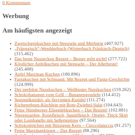
0 Kommentare
Werbung
Am häufigsten angezeigt
Zwetschgenkuchen mit Streuseln und Mürbteig
(407.927)
„Fränggisch“-Werdderbuch (Wörterbuch Fränkisch-Deutsch)
(315.462)
Das beste Nussecken Rezept – Besser geht nicht!
(277.722)
Köstlicher Apfelkuchen mit Streuseln – Der Allerbeste!
(245.408)
Apfel Marzipan Kuchen
(180.896)
Fantakuchen mit Schmand. Mit Rezept und Fanta-Geschichte
(124.999)
Der perfekte Nusskuchen – Weltbester Nusskuchen
(119.262)
Schokobananen vom Grill – Bananengondeln
(114.412)
Semmelknödel- als Servietten-Knödel
(111.274)
Kichererbsen-Küchlein mit Rote-Zwiebel-Salat
(104.643)
Feine Nürnberger Elisenlebkuchen – Das Rezept!
(102.881)
Nierenzapfen, Kronfleisch, Saumfleisch, Onglet, Thick Skirt
oder Lombatello mit Selleriepüree
(97.564)
Schokotörtchen mit flüssigem Kern – Cioccolataccia
(91.257)
Feine Marzipankissen – Das Rezept
(88.296)