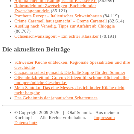
Apfelkuchen mit Rahmguss auf Elsässer Art
(86.989)
Rohrnudeln mit Zwetschgen, Buchteln oder
Zwetschgennudeln
(85.121)
Porchetta Rezept – Italienischer Schweinbraten
(84.119)
Crème Caramell hausgemacht! – Creme Caramell
(82.614)
Ausflug nach Venedig. Tipps zur Anfahrt ab Chioggia
(80.767)
Ochsenschwanzragout – Ein echter Klassiker
(78.191)
Die aktuellsten Beiträge
Schweizer Küche entdecken. Regionale Spezialitäten und ihre
Geschichte
Gazpacho selbst gemacht: Die kalte Suppe für den Sommer
Olivenholzbrett mit Gravur: 8 Ideen für schöne Küchenhelfer
und persönliche Geschenke
Mein Santoku: Das eine Messer, das ich in der Küche nicht
mehr hergebe
Das Geheimnis der japanischen Schattentees
© Copyright 2009-2026 | Olaf Schmitz - Aus meinem
Kochtopf | Alle Rechte vorbehalten. |
Impressum
|
Datenschutz