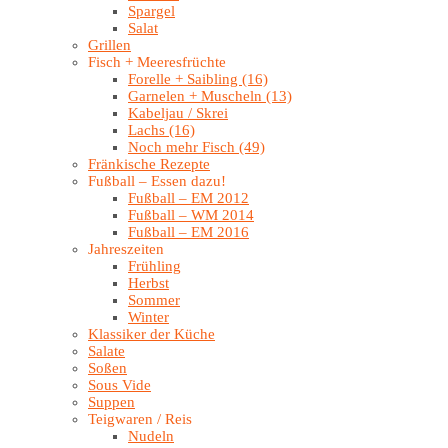
Spargel
Salat
Grillen
Fisch + Meeresfrüchte
Forelle + Saibling (16)
Garnelen + Muscheln (13)
Kabeljau / Skrei
Lachs (16)
Noch mehr Fisch (49)
Fränkische Rezepte
Fußball – Essen dazu!
Fußball – EM 2012
Fußball – WM 2014
Fußball – EM 2016
Jahreszeiten
Frühling
Herbst
Sommer
Winter
Klassiker der Küche
Salate
Soßen
Sous Vide
Suppen
Teigwaren / Reis
Nudeln