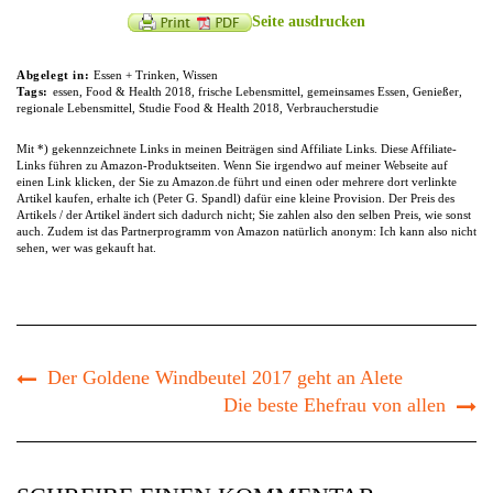
Seite ausdrucken
Abgelegt in:
Essen + Trinken
,
Wissen
Tags:
essen
,
Food & Health 2018
,
frische Lebensmittel
,
gemeinsames Essen
,
Genießer
,
regionale Lebensmittel
,
Studie Food & Health 2018
,
Verbraucherstudie
Mit *) gekennzeichnete Links in meinen Beiträgen sind Affiliate Links. Diese Affiliate-
Links führen zu Amazon-Produktseiten. Wenn Sie irgendwo auf meiner Webseite auf
einen Link klicken, der Sie zu Amazon.de führt und einen oder mehrere dort verlinkte
Artikel kaufen, erhalte ich (Peter G. Spandl) dafür eine kleine Provision. Der Preis des
Artikels / der Artikel ändert sich dadurch nicht; Sie zahlen also den selben Preis, wie sonst
auch. Zudem ist das Partnerprogramm von Amazon natürlich anonym: Ich kann also nicht
sehen, wer was gekauft hat.
Der Goldene Windbeutel 2017 geht an Alete
Die beste Ehefrau von allen