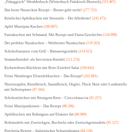
„Fränggisch“-Werdderbuch (Wörterbuch Fränkisch-Deutsch)
(315.467)
Das beste Nussecken Rezept – Besser geht nicht!
(277.723)
Köstlicher Apfelkuchen mit Streuseln – Der Allerbeste!
(245.475)
Apfel Marzipan Kuchen
(180.897)
Fantakuchen mit Schmand. Mit Rezept und Fanta-Geschichte
(124.999)
Der perfekte Nusskuchen – Weltbester Nusskuchen
(119.263)
Schokobananen vom Grill – Bananengondeln
(114.413)
Semmelknödel- als Servietten-Knödel
(111.274)
Kichererbsen-Küchlein mit Rote-Zwiebel-Salat
(104.643)
Feine Nürnberger Elisenlebkuchen – Das Rezept!
(102.881)
Nierenzapfen, Kronfleisch, Saumfleisch, Onglet, Thick Skirt oder Lombatello
mit Selleriepüree
(97.564)
Schokotörtchen mit flüssigem Kern – Cioccolataccia
(91.257)
Feine Marzipankissen – Das Rezept
(88.296)
Apfelkuchen mit Rahmguss auf Elsässer Art
(86.989)
Rohrnudeln mit Zwetschgen, Buchteln oder Zwetschgennudeln
(85.127)
Porchetta Rezept – Italienischer Schweinbraten
(84.120)