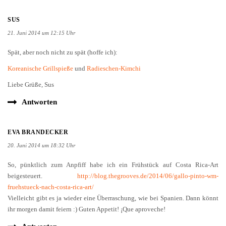
SUS
21. Juni 2014 um 12:15 Uhr
Spät, aber noch nicht zu spät (hoffe ich):
Koreanische Grillspieße
und
Radieschen-Kimchi
Liebe Grüße, Sus
Antworten
EVA BRANDECKER
20. Juni 2014 um 18:32 Uhr
So, pünktlich zum Anpfiff habe ich ein Frühstück auf Costa Rica-Art
beigesteuert.
http://blog.thegrooves.de/2014/06/gallo-pinto-wm-
fruehstueck-nach-costa-rica-art/
Vielleicht gibt es ja wieder eine Überraschung, wie bei Spanien. Dann könnt
ihr morgen damit feiern :) Guten Appetit! ¡Que aproveche!