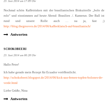
23. Juni 2014 um 17:09 Uhr
Nochmal schön Kaffetrinken mit der brasilianischen Biskuitrolle „bolo de
rolo“ und einstimmen auf heute Abend: Brasilien ./. Kamerun. Der Ball ist
rund und unsere Rolle auch … na ja, fast ;)
http://blog.thegrooves.de/2014/06/kaffeeklatsch-auf-brasilianisch/
Antworten
SCHOKOBEERI
23. Juni 2014 um 00:28 Uhr
Hallo Peter!
Ich habe gerade mein Rezept für Ecuador veröffentlicht.
http://schokobeeri.blogspot.de/2014/06/kick-aus-fernen-topfen-bolones-de-
verde.html
Liebe Grüße, Nina
Antworten