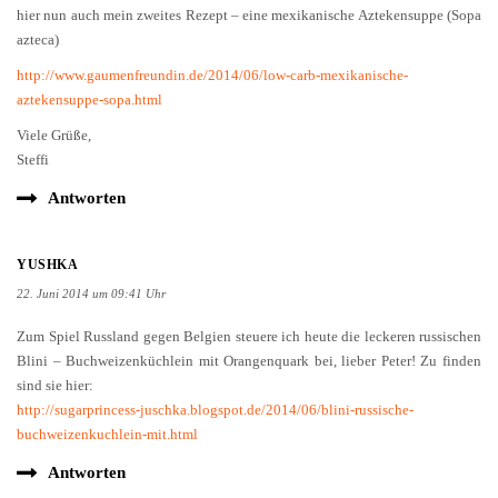
hier nun auch mein zweites Rezept – eine mexikanische Aztekensuppe (Sopa
azteca)
http://www.gaumenfreundin.de/2014/06/low-carb-mexikanische-
aztekensuppe-sopa.html
Viele Grüße,
Steffi
Antworten
YUSHKA
22. Juni 2014 um 09:41 Uhr
Zum Spiel Russland gegen Belgien steuere ich heute die leckeren russischen
Blini – Buchweizenküchlein mit Orangenquark bei, lieber Peter! Zu finden
sind sie hier:
http://sugarprincess-juschka.blogspot.de/2014/06/blini-russische-
buchweizenkuchlein-mit.html
Antworten