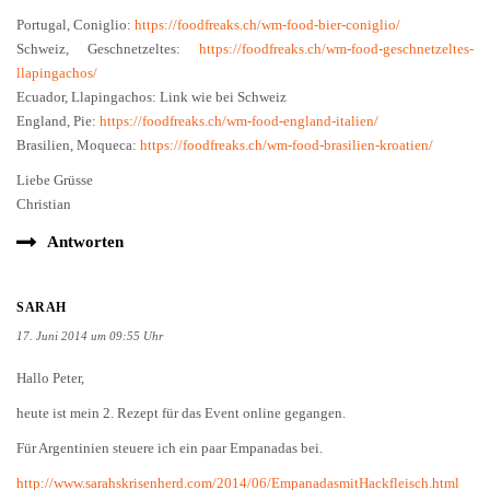
Portugal, Coniglio:
https://foodfreaks.ch/wm-food-bier-coniglio/
Schweiz, Geschnetzeltes:
https://foodfreaks.ch/wm-food-geschnetzeltes-
llapingachos/
Ecuador, Llapingachos: Link wie bei Schweiz
England, Pie:
https://foodfreaks.ch/wm-food-england-italien/
Brasilien, Moqueca:
https://foodfreaks.ch/wm-food-brasilien-kroatien/
Liebe Grüsse
Christian
Antworten
SARAH
17. Juni 2014 um 09:55 Uhr
Hallo Peter,
heute ist mein 2. Rezept für das Event online gegangen.
Für Argentinien steuere ich ein paar Empanadas bei.
http://www.sarahskrisenherd.com/2014/06/EmpanadasmitHackfleisch.html