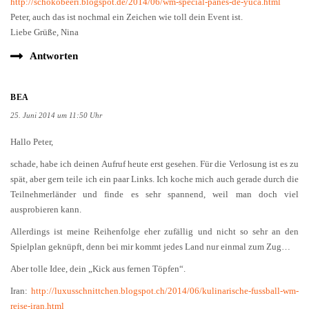
http://schokobeeri.blogspot.de/2014/06/wm-special-panes-de-yuca.html
Peter, auch das ist nochmal ein Zeichen wie toll dein Event ist.
Liebe Grüße, Nina
Antworten
BEA
25. Juni 2014 um 11:50 Uhr
Hallo Peter,
schade, habe ich deinen Aufruf heute erst gesehen. Für die Verlosung ist es zu
spät, aber gern teile ich ein paar Links. Ich koche mich auch gerade durch die
Teilnehmerländer und finde es sehr spannend, weil man doch viel
ausprobieren kann.
Allerdings ist meine Reihenfolge eher zufällig und nicht so sehr an den
Spielplan geknüpft, denn bei mir kommt jedes Land nur einmal zum Zug…
Aber tolle Idee, dein „Kick aus fernen Töpfen“.
Iran:
http://luxusschnittchen.blogspot.ch/2014/06/kulinarische-fussball-wm-
reise-iran.html