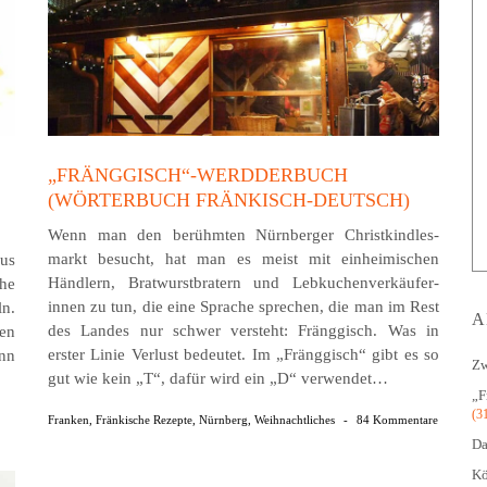
„FRÄNGGISCH“-WERDDERBUCH
(WÖRTERBUCH FRÄNKISCH-DEUTSCH)
Wenn man den berühmten Nürnberger Christ­kind­les­
markt besucht, hat man es meist mit einheimischen
aus
Händlern, Bratwurstbratern und Leb­kuchen­ver­käufer­
che
innen zu tun, die eine Sprache sprechen, die man im Rest
ln.
A
des Landes nur schwer versteht: Fränggisch. Was in
ten
erster Linie Verlust bedeutet. Im „Fränggisch“ gibt es so
ann
Zw
gut wie kein „T“, dafür wird ein „D“ verwendet…
„F
(3
Franken
,
Fränkische Rezepte
,
Nürnberg
,
Weihnachtliches
-
84 Kommentare
Da
Kö