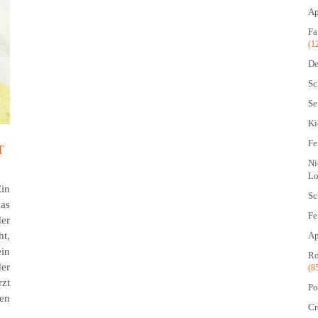
Ap
Fa
(1
De
Sc
Se
Ki
Fe
T
Ni
Lo
in
Sc
das
Fe
der
t,
Ap
in
Ro
er
(8
rzt
Po
ren
Cr