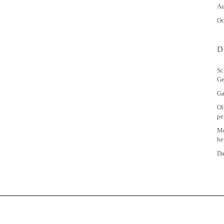
Au
Oc
D
Sc
Ge
Ga
Ol
pe
Me
he
Da