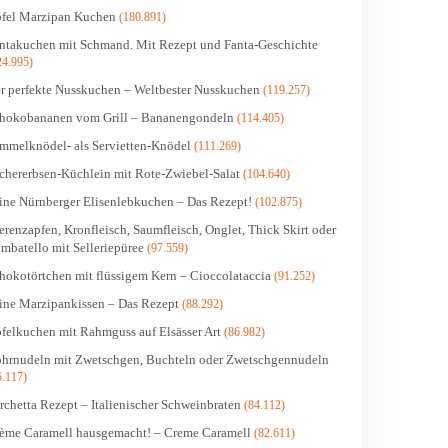
fel Marzipan Kuchen
(180.891)
ntakuchen mit Schmand. Mit Rezept und Fanta-Geschichte
24.995)
r perfekte Nusskuchen – Weltbester Nusskuchen
(119.257)
hokobananen vom Grill – Bananengondeln
(114.405)
mmelknödel- als Servietten-Knödel
(111.269)
chererbsen-Küchlein mit Rote-Zwiebel-Salat
(104.640)
ine Nürnberger Elisenlebkuchen – Das Rezept!
(102.875)
erenzapfen, Kronfleisch, Saumfleisch, Onglet, Thick Skirt oder
mbatello mit Selleriepüree
(97.559)
hokotörtchen mit flüssigem Kern – Cioccolataccia
(91.252)
ine Marzipankissen – Das Rezept
(88.292)
felkuchen mit Rahmguss auf Elsässer Art
(86.982)
hrnudeln mit Zwetschgen, Buchteln oder Zwetschgennudeln
5.117)
rchetta Rezept – Italienischer Schweinbraten
(84.112)
ème Caramell hausgemacht! – Creme Caramell
(82.611)