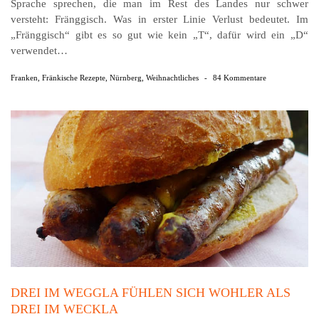
Sprache sprechen, die man im Rest des Landes nur schwer
versteht: Fränggisch. Was in erster Linie Verlust bedeutet. Im
„Fränggisch“ gibt es so gut wie kein „T“, dafür wird ein „D“
verwendet…
Franken
,
Fränkische Rezepte
,
Nürnberg
,
Weihnachtliches
-
84 Kommentare
DREI IM WEGGLA FÜHLEN SICH WOHLER ALS
DREI IM WECKLA