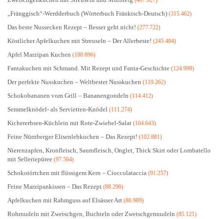
(407.927)
„Fränggisch“-Werdderbuch (Wörterbuch Fränkisch-Deutsch)
(315.462)
Das beste Nussecken Rezept – Besser geht nicht!
(277.722)
Köstlicher Apfelkuchen mit Streuseln – Der Allerbeste!
(245.404)
Apfel Marzipan Kuchen
(180.896)
Fantakuchen mit Schmand. Mit Rezept und Fanta-Geschichte
(124.999)
Der perfekte Nusskuchen – Weltbester Nusskuchen
(119.262)
Schokobananen vom Grill – Bananengondeln
(114.412)
Semmelknödel- als Servietten-Knödel
(111.274)
Kichererbsen-Küchlein mit Rote-Zwiebel-Salat
(104.643)
Feine Nürnberger Elisenlebkuchen – Das Rezept!
(102.881)
Nierenzapfen, Kronfleisch, Saumfleisch, Onglet, Thick Skirt oder Lombatello
mit Selleriepüree
(97.564)
Schokotörtchen mit flüssigem Kern – Cioccolataccia
(91.257)
Feine Marzipankissen – Das Rezept
(88.296)
Apfelkuchen mit Rahmguss auf Elsässer Art
(86.989)
Rohrnudeln mit Zwetschgen, Buchteln oder Zwetschgennudeln
(85.121)