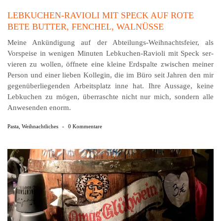
LEBKUCHEN-RAVIOLI MIT SPECK AUF ROTE
BETE BUTTER, FENCHEL, WALNÜSSE
Meine Ankündigung auf der Abteilungs-Weihnachtsfeier, als
Vorspeise in wenigen Minuten Lebkuchen-Ravioli mit Speck ser­
vieren zu wollen, öffnete eine kleine Erdspalte zwischen meiner
Person und einer lieben Kollegin, die im Büro seit Jahren den mir
gegen­über­liegenden Arbeits­platz inne hat. Ihre Aussage, keine
Lebkuchen zu mögen, überraschte nicht nur mich, sondern alle
Anwesenden enorm.
Pasta
,
Weihnachtliches
-
0 Kommentare