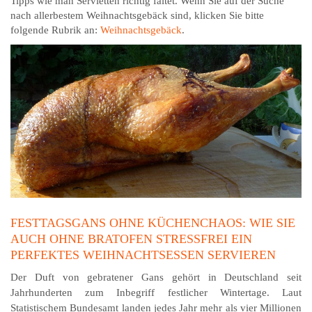
Tipps wie man Servietten richtig faltet. Wenn Sie auf der Suche
nach allerbestem Weihnachtsgebäck sind, klicken Sie bitte
folgende Rubrik an:
Weihnachtsgebäck
.
FESTTAGSGANS OHNE KÜCHENCHAOS: WIE SIE
AUCH OHNE BRATOFEN STRESSFREI EIN
PERFEKTES WEIHNACHTSESSEN SERVIEREN
Der Duft von gebratener Gans gehört in Deutschland seit
Jahrhunderten zum Inbegriff festlicher Wintertage. Laut
Statistischem Bundesamt landen jedes Jahr mehr als vier Millionen