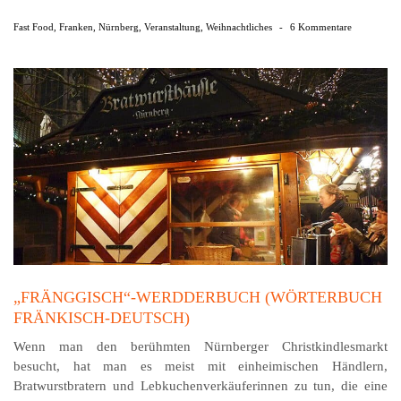
Fast Food
,
Franken
,
Nürnberg
,
Veranstaltung
,
Weihnachtliches
-
6 Kommentare
„FRÄNGGISCH“-WERDDERBUCH (WÖRTERBUCH
FRÄNKISCH-DEUTSCH)
Wenn man den berühmten Nürnberger Christ­kind­les­markt
besucht, hat man es meist mit einheimischen Händlern,
Bratwurstbratern und Leb­kuchen­ver­käufer­innen zu tun, die eine