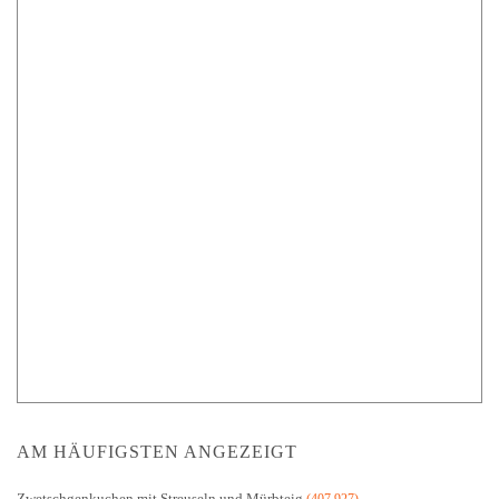
AM HÄUFIGSTEN ANGEZEIGT
Zwetschgenkuchen mit Streuseln und Mürbteig