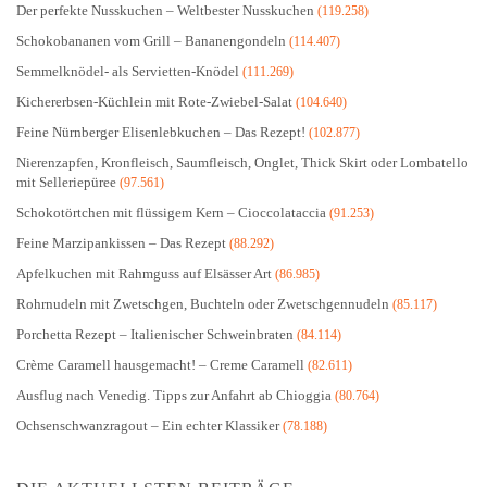
Der perfekte Nusskuchen – Weltbester Nusskuchen
(119.258)
Schokobananen vom Grill – Bananengondeln
(114.407)
Semmelknödel- als Servietten-Knödel
(111.269)
Kichererbsen-Küchlein mit Rote-Zwiebel-Salat
(104.640)
Feine Nürnberger Elisenlebkuchen – Das Rezept!
(102.877)
Nierenzapfen, Kronfleisch, Saumfleisch, Onglet, Thick Skirt oder Lombatello
mit Selleriepüree
(97.561)
Schokotörtchen mit flüssigem Kern – Cioccolataccia
(91.253)
Feine Marzipankissen – Das Rezept
(88.292)
Apfelkuchen mit Rahmguss auf Elsässer Art
(86.985)
Rohrnudeln mit Zwetschgen, Buchteln oder Zwetschgennudeln
(85.117)
Porchetta Rezept – Italienischer Schweinbraten
(84.114)
Crème Caramell hausgemacht! – Creme Caramell
(82.611)
Ausflug nach Venedig. Tipps zur Anfahrt ab Chioggia
(80.764)
Ochsenschwanzragout – Ein echter Klassiker
(78.188)