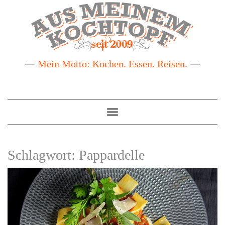
Mein Motto: Kochen. Essen. Reisen.
Toggle
Navigation
Schlagwort:
Pappardelle