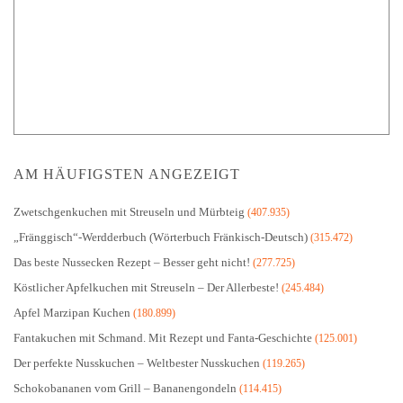
AM HÄUFIGSTEN ANGEZEIGT
Zwetschgenkuchen mit Streuseln und Mürbteig
(407.935)
„Fränggisch“-Werdderbuch (Wörterbuch Fränkisch-Deutsch)
(315.472)
Das beste Nussecken Rezept – Besser geht nicht!
(277.725)
Köstlicher Apfelkuchen mit Streuseln – Der Allerbeste!
(245.484)
Apfel Marzipan Kuchen
(180.899)
Fantakuchen mit Schmand. Mit Rezept und Fanta-Geschichte
(125.001)
Der perfekte Nusskuchen – Weltbester Nusskuchen
(119.265)
Schokobananen vom Grill – Bananengondeln
(114.415)