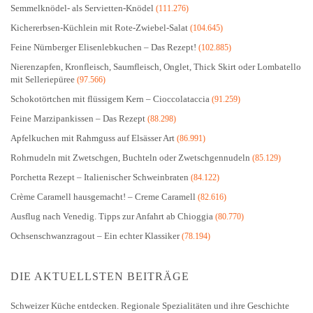
Semmelknödel- als Servietten-Knödel
(111.276)
Kichererbsen-Küchlein mit Rote-Zwiebel-Salat
(104.645)
Feine Nürnberger Elisenlebkuchen – Das Rezept!
(102.885)
Nierenzapfen, Kronfleisch, Saumfleisch, Onglet, Thick Skirt oder Lombatello
mit Selleriepüree
(97.566)
Schokotörtchen mit flüssigem Kern – Cioccolataccia
(91.259)
Feine Marzipankissen – Das Rezept
(88.298)
Apfelkuchen mit Rahmguss auf Elsässer Art
(86.991)
Rohrnudeln mit Zwetschgen, Buchteln oder Zwetschgennudeln
(85.129)
Porchetta Rezept – Italienischer Schweinbraten
(84.122)
Crème Caramell hausgemacht! – Creme Caramell
(82.616)
Ausflug nach Venedig. Tipps zur Anfahrt ab Chioggia
(80.770)
Ochsenschwanzragout – Ein echter Klassiker
(78.194)
DIE AKTUELLSTEN BEITRÄGE
Schweizer Küche entdecken. Regionale Spezialitäten und ihre Geschichte