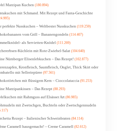
fel Marzipan Kuchen
(180.894)
ntakuchen mit Schmand. Mit Rezept und Fanta-Geschichte
24.995)
r perfekte Nusskuchen – Weltbester Nusskuchen
(119.259)
hokobananen vom Grill – Bananengondeln
(114.407)
mmelknödel- als Servietten-Knödel
(111.269)
chererbsen-Küchlein mit Rote-Zwiebel-Salat
(104.640)
ine Nürnberger Elisenlebkuchen – Das Rezept!
(102.877)
erenzapfen, Kronfleisch, Saumfleisch, Onglet, Thick Skirt oder
mbatello mit Selleriepüree
(97.561)
hokotörtchen mit flüssigem Kern – Cioccolataccia
(91.253)
ine Marzipankissen – Das Rezept
(88.293)
felkuchen mit Rahmguss auf Elsässer Art
(86.985)
hrnudeln mit Zwetschgen, Buchteln oder Zwetschgennudeln
5.117)
rchetta Rezept – Italienischer Schweinbraten
(84.114)
ème Caramell hausgemacht! – Creme Caramell
(82.612)