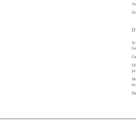
Au
Oc
D
Sc
Ge
Ga
Ol
pe
Me
he
Da