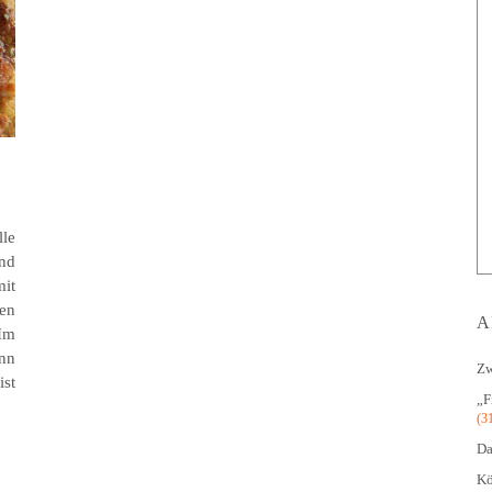
lle
nd
mit
den
A
Im
enn
Zw
st
„F
(3
Da
Kö