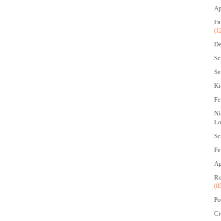
Ap
Fa
(1
De
Sc
Se
Ki
Fe
Ni
Lo
Sc
Fe
Ap
Ro
(8
Po
Cr