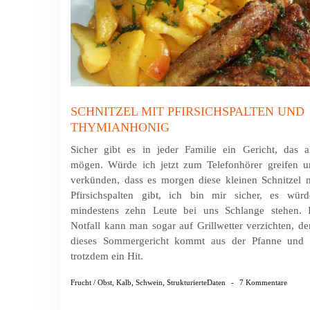
SCHNITZEL MIT PFIRSICHSPALTEN UND
THYMIANHONIG
Sicher gibt es in jeder Familie ein Gericht, das a
mögen. Würde ich jetzt zum Telefonhörer greifen u
ver­künden, dass es morgen diese kleinen Schnitzel 
Pfirsich­spalten gibt, ich bin mir sicher, es wür
mindes­tens zehn Leute bei uns Schlange stehen. 
Notfall kann man sogar auf Grillwetter verzichten, d
dieses Sommergericht kommt aus der Pfanne und i
trotzdem ein Hit.
Frucht / Obst
,
Kalb
,
Schwein
,
StrukturierteDaten
-
7 Kommentare