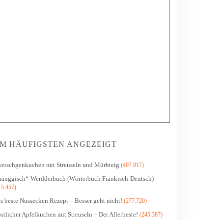
M HÄUFIGSTEN ANGEZEIGT
etschgenkuchen mit Streuseln und Mürbteig
(407.917)
ränggisch“-Werdderbuch (Wörterbuch Fränkisch-Deutsch)
15.457)
s beste Nussecken Rezept – Besser geht nicht!
(277.720)
stlicher Apfelkuchen mit Streuseln – Der Allerbeste!
(245.387)