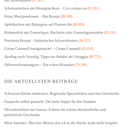
mit Selleriepüree
(97.567)
Schokotörtchen mit flüssigem Kern – Cioccolataccia
(91.261)
Feine Marzipankissen – Das Rezept
(88.300)
Apfelkuchen mit Rahmguss auf Elsässer Art
(86.993)
Rohrnudeln mit Zwetschgen, Buchteln oder Zwetschgennudeln
(85.131)
Porchetta Rezept – Italienischer Schweinbraten
(84.125)
Crème Caramell hausgemacht! – Creme Caramell
(82.618)
Ausflug nach Venedig. Tipps zur Anfahrt ab Chioggia
(80.772)
Ochsenschwanzragout – Ein echter Klassiker
(78.196)
DIE AKTUELLSTEN BEITRÄGE
Schweizer Küche entdecken. Regionale Spezialitäten und ihre Geschichte
Gazpacho selbst gemacht: Die kalte Suppe für den Sommer
Olivenholzbrett mit Gravur: 8 Ideen für schöne Küchenhelfer und
persönliche Geschenke
Mein Santoku: Das eine Messer, das ich in der Küche nicht mehr hergebe