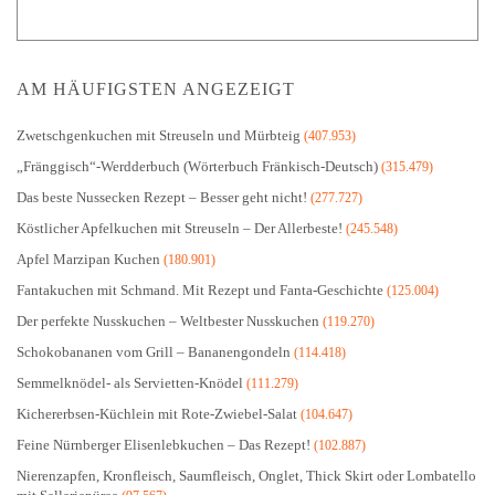
AM HÄUFIGSTEN ANGEZEIGT
Zwetschgenkuchen mit Streuseln und Mürbteig
(407.953)
„Fränggisch“-Werdderbuch (Wörterbuch Fränkisch-Deutsch)
(315.479)
Das beste Nussecken Rezept – Besser geht nicht!
(277.727)
Köstlicher Apfelkuchen mit Streuseln – Der Allerbeste!
(245.548)
Apfel Marzipan Kuchen
(180.901)
Fantakuchen mit Schmand. Mit Rezept und Fanta-Geschichte
(125.004)
Der perfekte Nusskuchen – Weltbester Nusskuchen
(119.270)
Schokobananen vom Grill – Bananengondeln
(114.418)
Semmelknödel- als Servietten-Knödel
(111.279)
Kichererbsen-Küchlein mit Rote-Zwiebel-Salat
(104.647)
Feine Nürnberger Elisenlebkuchen – Das Rezept!
(102.887)
Nierenzapfen, Kronfleisch, Saumfleisch, Onglet, Thick Skirt oder Lombatello