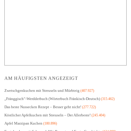
AM HÄUFIGSTEN ANGEZEIGT
Zwetschgenkuchen mit Streuseln und Mürbteig
(407.927)
„Fränggisch“-Werdderbuch (Wörterbuch Fränkisch-Deutsch)
(315.462)
Das beste Nussecken Rezept – Besser geht nicht!
(277.722)
Köstlicher Apfelkuchen mit Streuseln – Der Allerbeste!
(245.404)
Apfel Marzipan Kuchen
(180.896)