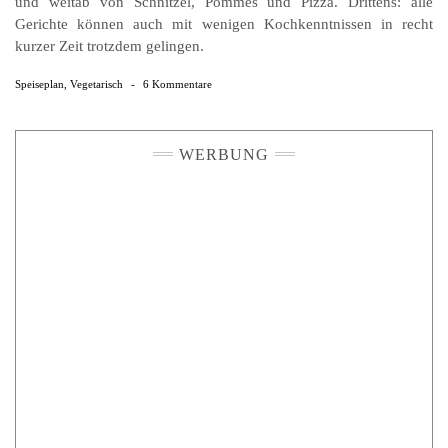
und weitab von Schnitzel, Pommes und Pizza. Drittens: alle
Gerichte können auch mit wenigen Kochkenntnissen in recht
kurzer Zeit trotzdem gelingen.
Speiseplan
,
Vegetarisch
-
6 Kommentare
WERBUNG