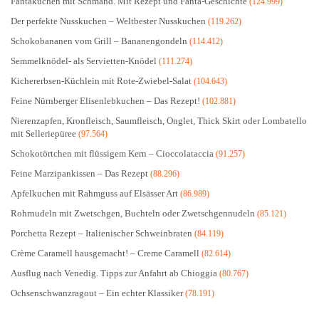
Fantakuchen mit Schmand. Mit Rezept und Fanta-Geschichte
(124.999)
Der perfekte Nusskuchen – Weltbester Nusskuchen
(119.262)
Schokobananen vom Grill – Bananengondeln
(114.412)
Semmelknödel- als Servietten-Knödel
(111.274)
Kichererbsen-Küchlein mit Rote-Zwiebel-Salat
(104.643)
Feine Nürnberger Elisenlebkuchen – Das Rezept!
(102.881)
Nierenzapfen, Kronfleisch, Saumfleisch, Onglet, Thick Skirt oder Lombatello
mit Selleriepüree
(97.564)
Schokotörtchen mit flüssigem Kern – Cioccolataccia
(91.257)
Feine Marzipankissen – Das Rezept
(88.296)
Apfelkuchen mit Rahmguss auf Elsässer Art
(86.989)
Rohrnudeln mit Zwetschgen, Buchteln oder Zwetschgennudeln
(85.121)
Porchetta Rezept – Italienischer Schweinbraten
(84.119)
Crème Caramell hausgemacht! – Creme Caramell
(82.614)
Ausflug nach Venedig. Tipps zur Anfahrt ab Chioggia
(80.767)
Ochsenschwanzragout – Ein echter Klassiker
(78.191)