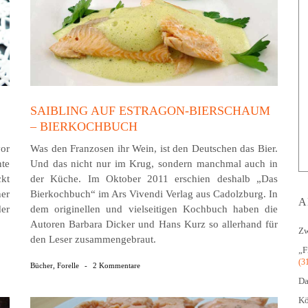
SAIBLING AUF ESTRAGON-BIERSCHAUM
– BIERKOCHBUCH
or
Was den Franzosen ihr Wein, ist den Deutschen das Bier.
nte
Und das nicht nur im Krug, sondern manchmal auch in
kt
der Küche. Im Oktober 2011 erschien deshalb „Das
er
Bierkochbuch“ im Ars Vivendi Verlag aus Cadolzburg. In
A
der
dem originellen und vielseitigen Kochbuch haben die
Autoren Barbara Dicker und Hans Kurz so allerhand für
Zw
den Leser zusammengebraut.
„F
(3
Bücher
,
Forelle
-
2 Kommentare
Da
Kö