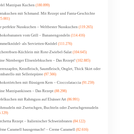
fel Marzipan Kuchen
(180.899)
ntakuchen mit Schmand. Mit Rezept und Fanta-Geschichte
25.001)
r perfekte Nusskuchen – Weltbester Nusskuchen
(119.265)
hokobananen vom Grill – Bananengondeln
(114.416)
mmelknödel- als Servietten-Knödel
(111.276)
chererbsen-Küchlein mit Rote-Zwiebel-Salat
(104.645)
ine Nürnberger Elisenlebkuchen – Das Rezept!
(102.885)
erenzapfen, Kronfleisch, Saumfleisch, Onglet, Thick Skirt oder
mbatello mit Selleriepüree
(97.566)
hokotörtchen mit flüssigem Kern – Cioccolataccia
(91.259)
ine Marzipankissen – Das Rezept
(88.298)
felkuchen mit Rahmguss auf Elsässer Art
(86.991)
hrnudeln mit Zwetschgen, Buchteln oder Zwetschgennudeln
5.129)
rchetta Rezept – Italienischer Schweinbraten
(84.122)
ème Caramell hausgemacht! – Creme Caramell
(82.616)