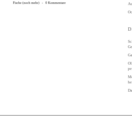
Fische (noch mehr)
-
0 Kommentare
Au
Oc
D
Sc
Ge
Ga
Ol
pe
Me
he
Da