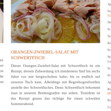
Ap
Fa
(1
De
Sc
Se
Ki
Fe
ORANGEN-ZWIEBEL-SALAT MIT
Ni
SCHWERTFISCH
anz
Lo
er
Dieser Orangen-Zwiebel-Salat mit Schwertfisch ist ein
Sc
on
Rezept, dessen Zubereitung ich mindestens fünf bis sechs
Fe
die
Jahre vor mir hergeschoben habe, bis es endlich auf
sst
unseren Tisch kam. Allerdings mit Regenbogenforellen
Ap
anstelle des Schwert­fisches. Denn Schwertfisch bekommt
Ro
man in unseren Breitengraden nur selten. Trotzdem ist
(8
das Rezept genau das richtige für einen schwülen
Po
Sommerabend.
Cr