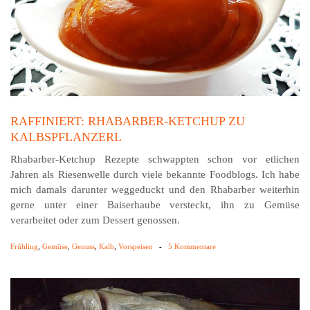
RAFFINIERT: RHABARBER-KETCHUP ZU
KALBSPFLANZERL
Rhabarber-Ketchup Rezepte schwappten schon vor etlichen
Jahren als Riesenwelle durch viele bekannte Foodblogs. Ich habe
mich damals darunter weggeduckt und den Rhabarber weiterhin
gerne unter einer Baiserhaube versteckt, ihn zu Gemüse
verarbeitet oder zum Dessert genossen.
Frühling
,
Gemüse
,
Genuss
,
Kalb
,
Vorspeisen
-
5 Kommentare