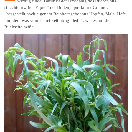
wichtig finde. Dafür ist der Umschlag des Buches aus
stilechtem „Bier-Papier“ der Büttenpapierfabrik Gmund,
„hergestellt nach eigenem Reinheitsgebot aus Hopfen, Malz, Hefe
und dem was vom Bieretikett übrig bleibt“, wie es auf der
Rückseite heißt.