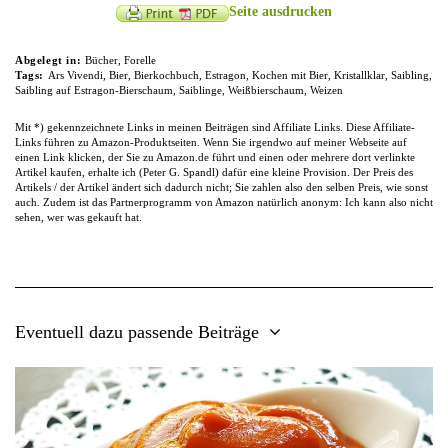
Seite ausdrucken
Abgelegt in:
Bücher
,
Forelle
Tags:
Ars Vivendi
,
Bier
,
Bierkochbuch
,
Estragon
,
Kochen mit Bier
,
Kristallklar
,
Saibling
,
Saibling auf Estragon-Bierschaum
,
Saiblinge
,
Weißbierschaum
,
Weizen
Mit *) gekennzeichnete Links in meinen Beiträgen sind Affiliate Links. Diese Affiliate-
Links führen zu Amazon-Produktseiten. Wenn Sie irgendwo auf meiner Webseite auf
einen Link klicken, der Sie zu Amazon.de führt und einen oder mehrere dort verlinkte
Artikel kaufen, erhalte ich (Peter G. Spandl) dafür eine kleine Provision. Der Preis des
Artikels / der Artikel ändert sich dadurch nicht; Sie zahlen also den selben Preis, wie sonst
auch. Zudem ist das Partnerprogramm von Amazon natürlich anonym: Ich kann also nicht
sehen, wer was gekauft hat.
Eventuell dazu passende Beiträge