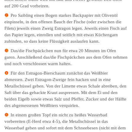
auf 200 Grad vorheizen.
❷
Pro Saibling einen Bogen starkes Backpapier mit Olivenöl
einpinseln, in den offenen Bauch der Fische (oder zwischen die
Filets) jeweils einen Zweig Estragon legen. Jeweils einen Fisch auf
das Papier legen, einrollen und seitlich mit etwas Küchengarn
zubinden, so dass keine Flüssigkeit auslaufen kann.
❸
Das/die Fischpäckchen nun für etwa 20 Minuten im Ofen
garen. Anschließend das/die Fischpäckchen aus dem Ofen nehmen
und noch verschlossen warm halten.
❹
Für den Estragon-Bierschaum zunächst das Weißbier
abmessen. Zwei Estragon-Zweige fein hacken und in eine
Metallschüssel geben. Von der Limette etwas Schale abreiben, den
Saft über das gehackte Kraut auspressen. Mit dem Ei und den
beiden Eigelb sowie etwas Salz und Pfeffer, Zucker und der Hälfte
des abgemessenen Weißbiers verquirlen.
❺
In einem großen Topf ein nicht zu heißes Wasserbad
vorbereiten (E-Herd etwa 4-5), die Metallschüssel in das
Wasserbad geben und sofort mit dem Schneebesen (nicht mit dem