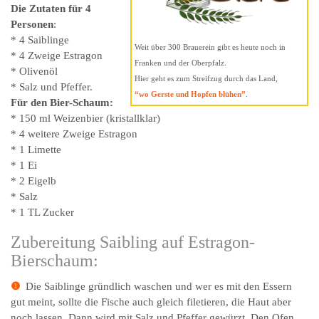
Die Zutaten für 4
Personen
:
* 4 Saiblinge
Weit über 300 Brauerein gibt es heute noch in
* 4 Zweige Estragon
Franken und der Oberpfalz.
* Olivenöl
Hier geht es zum Streifzug durch das Land,
* Salz und Pfeffer.
“wo Gerste und Hopfen blühen”
.
Für den Bier-Schaum:
* 150 ml Weizenbier (kristallklar)
* 4 weitere Zweige Estragon
* 1 Limette
* 1 Ei
* 2 Eigelb
* Salz
* 1 TL Zucker
Zubereitung Saibling auf Estragon-
Bierschaum:
❶
Die Saiblinge gründlich waschen und wer es mit den Essern
gut meint, sollte die Fische auch gleich filetieren, die Haut aber
noch lassen. Dann wird mit Salz und Pfeffer gewürzt. Den Ofen