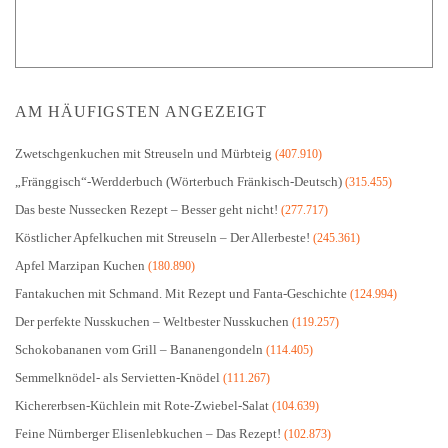
AM HÄUFIGSTEN ANGEZEIGT
Zwetschgenkuchen mit Streuseln und Mürbteig
(407.910)
„Fränggisch“-Werdderbuch (Wörterbuch Fränkisch-Deutsch)
(315.455)
Das beste Nussecken Rezept – Besser geht nicht!
(277.717)
Köstlicher Apfelkuchen mit Streuseln – Der Allerbeste!
(245.361)
Apfel Marzipan Kuchen
(180.890)
Fantakuchen mit Schmand. Mit Rezept und Fanta-Geschichte
(124.994)
Der perfekte Nusskuchen – Weltbester Nusskuchen
(119.257)
Schokobananen vom Grill – Bananengondeln
(114.405)
Semmelknödel- als Servietten-Knödel
(111.267)
Kichererbsen-Küchlein mit Rote-Zwiebel-Salat
(104.639)
Feine Nürnberger Elisenlebkuchen – Das Rezept!
(102.873)