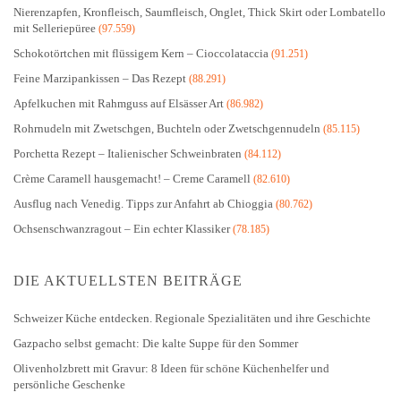
Nierenzapfen, Kronfleisch, Saumfleisch, Onglet, Thick Skirt oder Lombatello
mit Selleriepüree
(97.559)
Schokotörtchen mit flüssigem Kern – Cioccolataccia
(91.251)
Feine Marzipankissen – Das Rezept
(88.291)
Apfelkuchen mit Rahmguss auf Elsässer Art
(86.982)
Rohrnudeln mit Zwetschgen, Buchteln oder Zwetschgennudeln
(85.115)
Porchetta Rezept – Italienischer Schweinbraten
(84.112)
Crème Caramell hausgemacht! – Creme Caramell
(82.610)
Ausflug nach Venedig. Tipps zur Anfahrt ab Chioggia
(80.762)
Ochsenschwanzragout – Ein echter Klassiker
(78.185)
DIE AKTUELLSTEN BEITRÄGE
Schweizer Küche entdecken. Regionale Spezialitäten und ihre Geschichte
Gazpacho selbst gemacht: Die kalte Suppe für den Sommer
Olivenholzbrett mit Gravur: 8 Ideen für schöne Küchenhelfer und
persönliche Geschenke