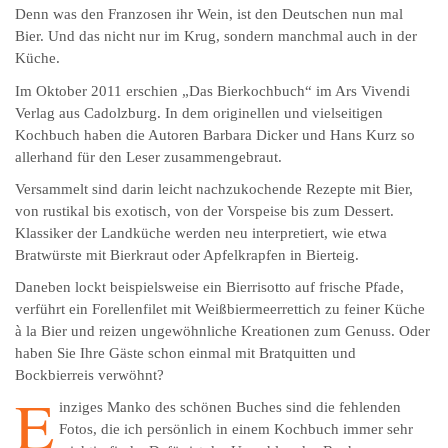
Denn was den Franzosen ihr Wein, ist den Deutschen nun mal
Bier. Und das nicht nur im Krug, sondern manchmal auch in der
Küche.
Im Oktober 2011 erschien „Das Bierkochbuch“ im Ars Vivendi
Verlag aus Cadolzburg. In dem originellen und vielseitigen
Kochbuch haben die Autoren Barbara Dicker und Hans Kurz so
allerhand für den Leser zusammengebraut.
Versammelt sind darin leicht nachzukochende Rezepte mit Bier,
von rustikal bis exotisch, von der Vorspeise bis zum Dessert.
Klassiker der Landküche werden neu interpretiert, wie etwa
Bratwürste mit Bierkraut oder Apfelkrapfen in Bierteig.
Daneben lockt beispielsweise ein Bierrisotto auf frische Pfade,
verführt ein Forellenfilet mit Weißbiermeerrettich zu feiner Küche
à la Bier und reizen ungewöhnliche Kreationen zum Genuss. Oder
haben Sie Ihre Gäste schon einmal mit Bratquitten und
Bockbierreis verwöhnt?
E
inziges Manko des schönen Buches sind die fehlenden
Fotos, die ich persönlich in einem Kochbuch immer sehr