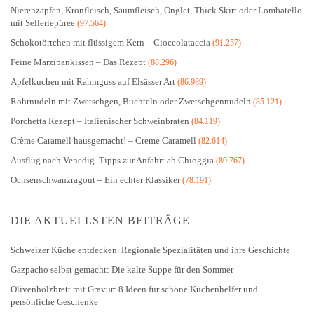
Nierenzapfen, Kronfleisch, Saumfleisch, Onglet, Thick Skirt oder Lombatello
mit Selleriepüree
(97.564)
Schokotörtchen mit flüssigem Kern – Cioccolataccia
(91.257)
Feine Marzipankissen – Das Rezept
(88.296)
Apfelkuchen mit Rahmguss auf Elsässer Art
(86.989)
Rohrnudeln mit Zwetschgen, Buchteln oder Zwetschgennudeln
(85.121)
Porchetta Rezept – Italienischer Schweinbraten
(84.119)
Crème Caramell hausgemacht! – Creme Caramell
(82.614)
Ausflug nach Venedig. Tipps zur Anfahrt ab Chioggia
(80.767)
Ochsenschwanzragout – Ein echter Klassiker
(78.191)
DIE AKTUELLSTEN BEITRÄGE
Schweizer Küche entdecken. Regionale Spezialitäten und ihre Geschichte
Gazpacho selbst gemacht: Die kalte Suppe für den Sommer
Olivenholzbrett mit Gravur: 8 Ideen für schöne Küchenhelfer und
persönliche Geschenke