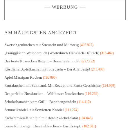
WERBUNG
AM HÄUFIGSTEN ANGEZEIGT
Zwetschgenkuchen mit Streuseln und Mürbteig
(407.927)
„Fränggisch“-Werdderbuch (Wörterbuch Fränkisch-Deutsch)
(315.462)
Das beste Nussecken Rezept – Besser geht nicht!
(277.722)
Köstlicher Apfelkuchen mit Streuseln – Der Allerbeste!
(245.408)
Apfel Marzipan Kuchen
(180.896)
Fantakuchen mit Schmand. Mit Rezept und Fanta-Geschichte
(124.999)
Der perfekte Nusskuchen – Weltbester Nusskuchen
(119.262)
Schokobananen vom Grill – Bananengondeln
(114.412)
Semmelknödel- als Servietten-Knödel
(111.274)
Kichererbsen-Küchlein mit Rote-Zwiebel-Salat
(104.643)
Feine Nürnberger Elisenlebkuchen – Das Rezept!
(102.881)