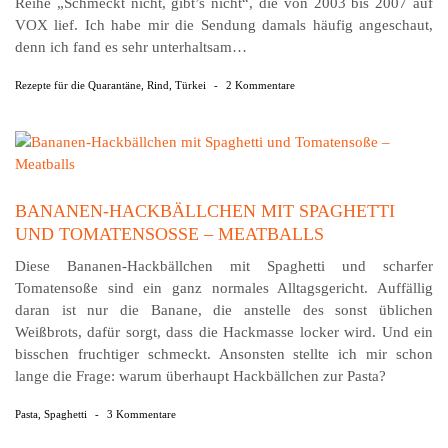
Reihe „Schmeckt nicht, gibt’s nicht“, die von 2003 bis 2007 auf
VOX lief. Ich habe mir die Sendung damals häufig angeschaut,
denn ich fand es sehr unterhaltsam…
Rezepte für die Quarantäne
,
Rind
,
Türkei
-
2 Kommentare
BANANEN-HACKBÄLLCHEN MIT SPAGHETTI
UND TOMATENSOSSE – MEATBALLS
Diese Bananen-Hackbällchen mit Spaghetti und scharfer
Tomatensoße sind ein ganz normales Alltagsgericht. Auffällig
daran ist nur die Banane, die anstelle des sonst üblichen
Weißbrots, dafür sorgt, dass die Hackmasse locker wird. Und ein
bisschen fruchtiger schmeckt. Ansonsten stellte ich mir schon
lange die Frage: warum überhaupt Hackbällchen zur Pasta?
Pasta
,
Spaghetti
-
3 Kommentare