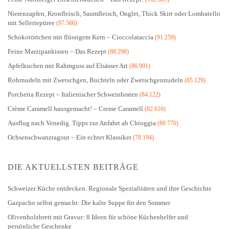
Nierenzapfen, Kronfleisch, Saumfleisch, Onglet, Thick Skirt oder Lombatello
mit Selleriepüree
(97.566)
Schokotörtchen mit flüssigem Kern – Cioccolataccia
(91.259)
Feine Marzipankissen – Das Rezept
(88.298)
Apfelkuchen mit Rahmguss auf Elsässer Art
(86.991)
Rohrnudeln mit Zwetschgen, Buchteln oder Zwetschgennudeln
(85.129)
Porchetta Rezept – Italienischer Schweinbraten
(84.122)
Crème Caramell hausgemacht! – Creme Caramell
(82.616)
Ausflug nach Venedig. Tipps zur Anfahrt ab Chioggia
(80.770)
Ochsenschwanzragout – Ein echter Klassiker
(78.194)
DIE AKTUELLSTEN BEITRÄGE
Schweizer Küche entdecken. Regionale Spezialitäten und ihre Geschichte
Gazpacho selbst gemacht: Die kalte Suppe für den Sommer
Olivenholzbrett mit Gravur: 8 Ideen für schöne Küchenhelfer und
persönliche Geschenke