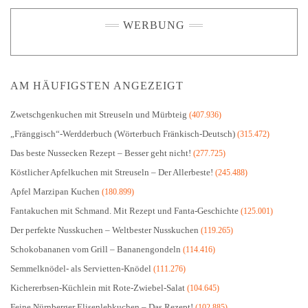
WERBUNG
AM HÄUFIGSTEN ANGEZEIGT
Zwetschgenkuchen mit Streuseln und Mürbteig
(407.936)
„Fränggisch“-Werdderbuch (Wörterbuch Fränkisch-Deutsch)
(315.472)
Das beste Nussecken Rezept – Besser geht nicht!
(277.725)
Köstlicher Apfelkuchen mit Streuseln – Der Allerbeste!
(245.488)
Apfel Marzipan Kuchen
(180.899)
Fantakuchen mit Schmand. Mit Rezept und Fanta-Geschichte
(125.001)
Der perfekte Nusskuchen – Weltbester Nusskuchen
(119.265)
Schokobananen vom Grill – Bananengondeln
(114.416)
Semmelknödel- als Servietten-Knödel
(111.276)
Kichererbsen-Küchlein mit Rote-Zwiebel-Salat
(104.645)
Feine Nürnberger Elisenlebkuchen – Das Rezept!
(102.885)