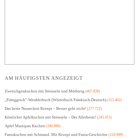
AM HÄUFIGSTEN ANGEZEIGT
Zwetschgenkuchen mit Streuseln und Mürbteig
(407.928)
„Fränggisch“-Werdderbuch (Wörterbuch Fränkisch-Deutsch)
(315.462)
Das beste Nussecken Rezept – Besser geht nicht!
(277.722)
Köstlicher Apfelkuchen mit Streuseln – Der Allerbeste!
(245.415)
Apfel Marzipan Kuchen
(180.896)
Fantakuchen mit Schmand. Mit Rezept und Fanta-Geschichte
(124.999)