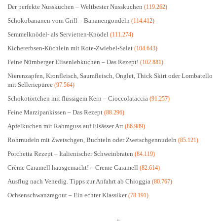
Der perfekte Nusskuchen – Weltbester Nusskuchen
(119.262)
Schokobananen vom Grill – Bananengondeln
(114.412)
Semmelknödel- als Servietten-Knödel
(111.274)
Kichererbsen-Küchlein mit Rote-Zwiebel-Salat
(104.643)
Feine Nürnberger Elisenlebkuchen – Das Rezept!
(102.881)
Nierenzapfen, Kronfleisch, Saumfleisch, Onglet, Thick Skirt oder Lombatello
mit Selleriepüree
(97.564)
Schokotörtchen mit flüssigem Kern – Cioccolataccia
(91.257)
Feine Marzipankissen – Das Rezept
(88.296)
Apfelkuchen mit Rahmguss auf Elsässer Art
(86.989)
Rohrnudeln mit Zwetschgen, Buchteln oder Zwetschgennudeln
(85.121)
Porchetta Rezept – Italienischer Schweinbraten
(84.119)
Crème Caramell hausgemacht! – Creme Caramell
(82.614)
Ausflug nach Venedig. Tipps zur Anfahrt ab Chioggia
(80.767)
Ochsenschwanzragout – Ein echter Klassiker
(78.191)