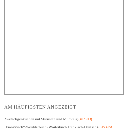
AM HÄUFIGSTEN ANGEZEIGT
Zwetschgenkuchen mit Streuseln und Mürbteig
(407.913)
„Fränggisch“-Werdderbuch (Wörterbuch Fränkisch-Deutsch)
(315.455)