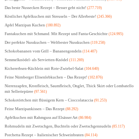
Das beste Nussecken Rezept – Besser geht nicht!
(277.719)
Köstlicher Apfelkuchen mit Streuseln – Der Allerbeste!
(245.366)
Apfel Marzipan Kuchen
(180.892)
Fantakuchen mit Schmand. Mit Rezept und Fanta-Geschichte
(124.995)
Der perfekte Nusskuchen – Weltbester Nusskuchen
(119.258)
Schokobananen vom Grill – Bananengondeln
(114.407)
Semmelknödel- als Servietten-Knödel
(111.269)
Kichererbsen-Küchlein mit Rote-Zwiebel-Salat
(104.640)
Feine Nürnberger Elisenlebkuchen – Das Rezept!
(102.876)
Nierenzapfen, Kronfleisch, Saumfleisch, Onglet, Thick Skirt oder Lombatello
mit Selleriepüree
(97.561)
Schokotörtchen mit flüssigem Kern – Cioccolataccia
(91.253)
Feine Marzipankissen – Das Rezept
(88.292)
Apfelkuchen mit Rahmguss auf Elsässer Art
(86.984)
Rohrnudeln mit Zwetschgen, Buchteln oder Zwetschgennudeln
(85.117)
Porchetta Rezept – Italienischer Schweinbraten
(84.114)